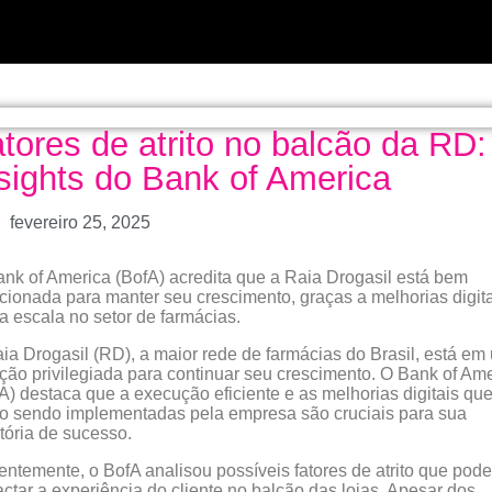
tores de atrito no balcão da RD:
sights do Bank of America
fevereiro 25, 2025
nk of America (BofA) acredita que a Raia Drogasil está bem
cionada para manter seu crescimento, graças a melhorias digita
a escala no setor de farmácias.
ia Drogasil (RD), a maior rede de farmácias do Brasil, está em
ção privilegiada para continuar seu crescimento. O Bank of Am
A) destaca que a execução eficiente e as melhorias digitais qu
o sendo implementadas pela empresa são cruciais para sua
etória de sucesso.
ntemente, o BofA analisou possíveis fatores de atrito que pod
ctar a experiência do cliente no balcão das lojas. Apesar dos