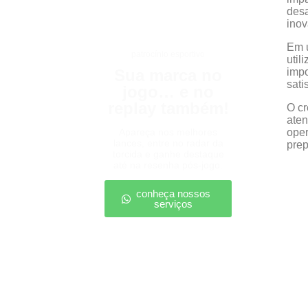
desa
inov
Em u
patrocínio esportivo
util
Sua marca no
impo
sati
jogo… e no
replay também!
O cr
aten
Apareça nos melhores
oper
lances, entre no radar da
prep
torcida e ganhe destaque
até na resenha pós-jogo.
conheça nossos
serviços