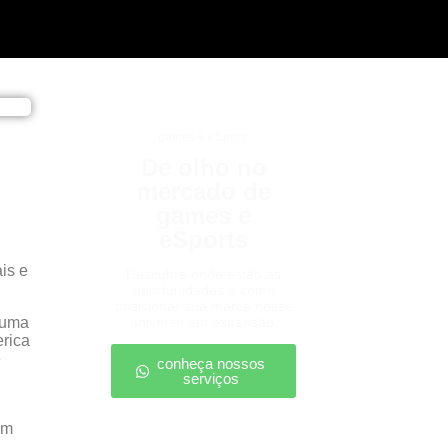
games e eSports
De olho no
mercado de
games e
eSports
is e
Descubra onde estão as
oportunidades e como
posicionar sua marca nesse
 uma
universo em expansão.
erica
e
conheça nossos
serviços
em