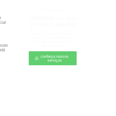
produtos digitais
Upgrade no seu
m
cial
produto digital
Conte com nossa consultoria
para definir estratégias,
escalar seu produto e
 suas
vender mais.
stá
conheça nossos
serviços