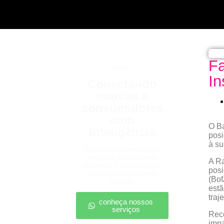
Fa
b2b2c
In
Conectando
marcas a
consumidores
com
O Ba
inteligência
posi
à su
Estratégias para escalar
negócios, fortalecendo
A Ra
parcerias e chegando ao
posi
cliente final com mais
(Bof
impacto.
estã
traj
conheça nossos
serviços
Rece
impa