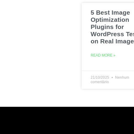
5 Best Image
Optimization
Plugins for
WordPress Te
on Real Imag
READ MORE »
21/10/2025
Nenhum
comentário