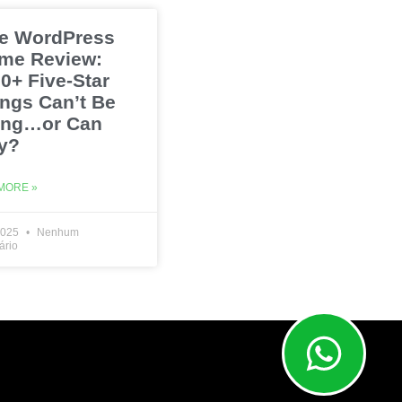
e WordPress
me Review:
0+ Five-Star
ings Can’t Be
ng…or Can
y?
MORE »
2025
Nenhum
ário