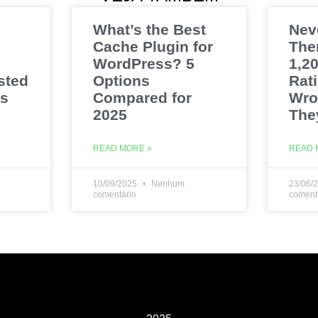
What’s the Best
Nev
Cache Plugin for
The
WordPress? 5
1,20
sted
Options
Rat
es
Compared for
Wro
2025
The
READ MORE »
READ 
10/09/2025
Nenhum
23/06/
comentário
coment