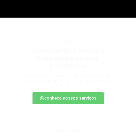
b2b2c
Conectando marcas a
consumidores com
inteligência
Estratégias para escalar negócios, fortalecendo
parcerias e chegando ao cliente final com mais
impacto.
conheça nossos serviços
patrocínio esportivo