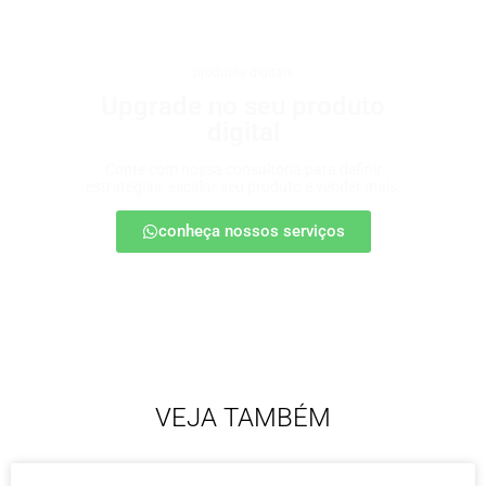
produtos digitais
Upgrade no seu produto
digital
Conte com nossa consultoria para definir
estratégias, escalar seu produto e vender mais.
conheça nossos serviços
VEJA TAMBÉM