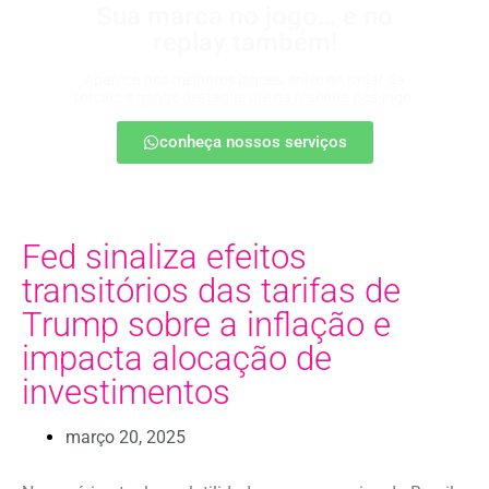
Sua marca no jogo… e no
replay também!
Apareça nos melhores lances, entre no radar da
torcida e ganhe destaque até na resenha pós-jogo.
conheça nossos serviços
Fed sinaliza efeitos
transitórios das tarifas de
Trump sobre a inflação e
impacta alocação de
investimentos
março 20, 2025