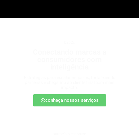
b2b2c
Conectando marcas a
consumidores com
inteligência
Estratégias para escalar negócios, fortalecendo
parcerias e chegando ao cliente final com mais
impacto.
conheça nossos serviços
patrocínio esportivo