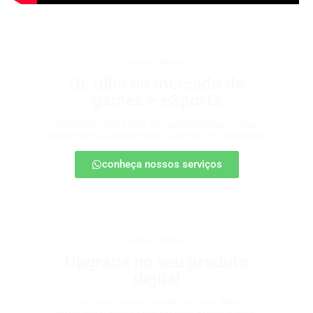
games e eSports
De olho no mercado de
games e eSports
Descubra onde estão as oportunidades e como
posicionar sua marca nesse universo em expansão.
conheça nossos serviços
produtos digitais
Upgrade no seu produto
digital
Conte com nossa consultoria para definir