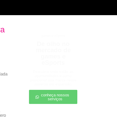
ra
games e eSports
De olho no
mercado de
games e
eSports
Descubra onde estão as
odada
oportunidades e como
posicionar sua marca nesse
universo em expansão.
conheça nossos
serviços
a
mero