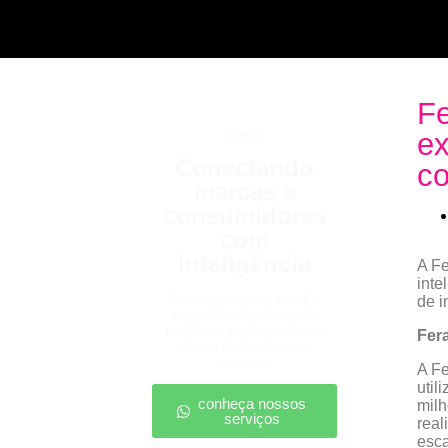
Fe
ex
b2b2c
Conectando
co
marcas a
consumidores
com
inteligência
A Fe
inte
Estratégias para escalar
de i
negócios, fortalecendo
parcerias e chegando ao
Fera
cliente final com mais
impacto.
A Fe
util
conheça nossos
milh
serviços
real
esca