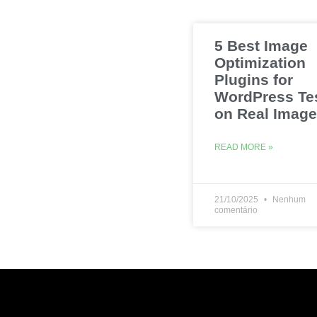
5 Best Image
Optimization
Plugins for
WordPress Te
on Real Imag
READ MORE »
21/10/2025
Nenhum
comentário