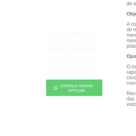
de a
Obj
A co
patrocínio esportivo
de m
Sua marca no
menc
jogo… e no
merc
plat
replay também!
Opo
Apareça nos melhores
lances, entre no radar da
O me
torcida e ganhe destaque
rapi
até na resenha pós-jogo.
cená
inov
conheça nossos
serviços
Rece
das 
vist