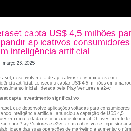
raset capta US$ 4,5 milhões pa
pandir aplicativos consumidores
m inteligência artificial
março 26, 2025
raset, desenvolvedora de aplicativos consumidores com
ligência artificial, conseguiu captar US$ 4,5 milhões em uma r
nvestimento inicial liderada pela Play Ventures e e2vc.
set capta investimento significativo
raset, que desenvolve aplicações voltadas para consumidores
izando inteligência artificial, anunciou a captação de US$ 4,5
ões em uma rodada de financiamento inicial. O investimento foi
izado por Play Ventures e e2vc, com o objetivo de impulsionar 
labilidade das suas operações de marketing e aumentar o nú