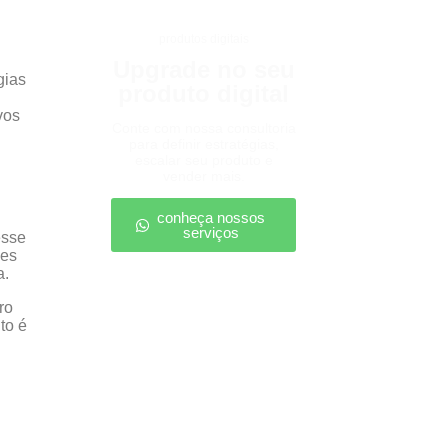
produtos digitais
Upgrade no seu
gias
produto digital
vos
Conte com nossa consultoria
para definir estratégias,
escalar seu produto e
vender mais.
conheça nossos
serviços
esse
ões
a.
ro
to é