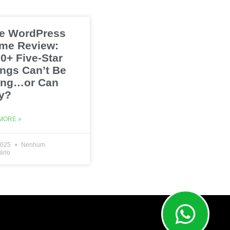
e WordPress
me Review:
0+ Five-Star
ings Can’t Be
ng…or Can
y?
MORE »
2025
Nenhum
ário