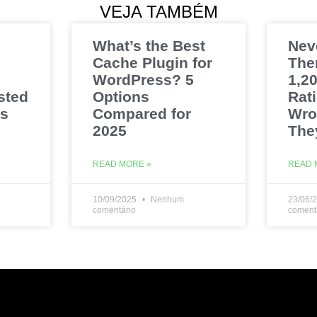
VEJA TAMBÉM
What’s the Best
Nev
Cache Plugin for
The
WordPress? 5
1,20
sted
Options
Rat
es
Compared for
Wro
2025
The
READ MORE »
READ 
10/09/2025
Nenhum
23/06/
comentário
coment