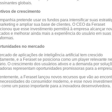
ssinantes globais.
etivos de crescimento
mpanhia pretende usar os fundos para intensificar suas estraté
arketing e ampliar sua base de clientes. O CEO da Feraset
ionou que esse investimento permitirá à empresa alcançar no
ados e melhorar ainda mais a experiência do usuário em suas
aformas.
rtunidades no mercado
rcado de aplicações de inteligência artificial tem crescido
damente, e a Feraset se posiciona como um player relevante n
rio. O crescimento dos usuários ativos e a demanda por soluç
adoras representam oportunidades promissoras para a empres
ntemente, a Feraset lançou novos recursos que vão ao encont
necessidades do consumidor moderno, e esse novo investimen
o como um passo importante para a inovadora desenvolvedora.