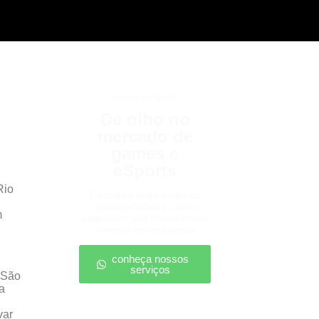
games e eSports
De olho no
mercado de
games e
eSports
Rio
Descubra onde estão as
oportunidades e como
m
posicionar sua marca nesse
universo em expansão.
conheça nossos
serviços
e São
a
var