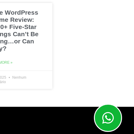
e WordPress
me Review:
0+ Five-Star
ings Can’t Be
ng…or Can
y?
MORE »
2025
Nenhum
ário