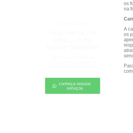
os f
na f
Cam
patrocínio esportivo
A ca
Sua marca no
os p
jogo… e no
apen
resp
replay também!
atra
send
Apareça nos melhores
lances, entre no radar da
Para
torcida e ganhe destaque
com 
até na resenha pós-jogo.
conheça nossos
serviços