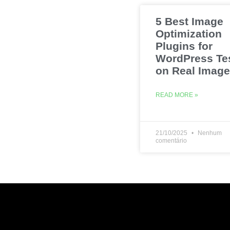
5 Best Image
Optimization
Plugins for
WordPress Te
on Real Imag
READ MORE »
21/10/2025
Nenhum
comentário