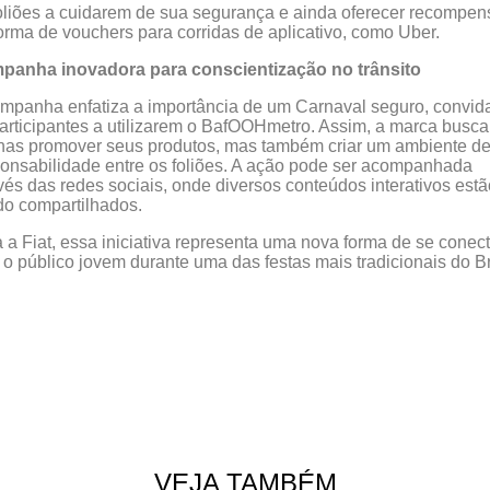
oliões a cuidarem de sua segurança e ainda oferecer recompen
orma de vouchers para corridas de aplicativo, como Uber.
panha inovadora para conscientização no trânsito
mpanha enfatiza a importância de um Carnaval seguro, convi
articipantes a utilizarem o BafOOHmetro. Assim, a marca busc
as promover seus produtos, mas também criar um ambiente d
onsabilidade entre os foliões. A ação pode ser acompanhada
vés das redes sociais, onde diversos conteúdos interativos estã
o compartilhados.
 a Fiat, essa iniciativa representa uma nova forma de se conect
o público jovem durante uma das festas mais tradicionais do Br
VEJA TAMBÉM