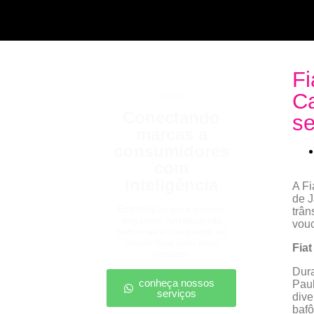
Fi
Ca
b2b2c
Conectando
se
marcas a
consumidores
com
inteligência
A Fi
de J
Estratégias para escalar
trân
negócios, fortalecendo
vouc
parcerias e chegando ao
cliente final com mais
Fia
impacto.
Dura
conheça nossos
Paul
serviços
dive
bafô