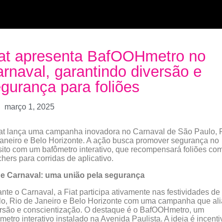
at apresenta BafOOHmetro no
rnaval, garantindo diversão e
gurança para foliões
março 1, 2025
at lança uma campanha inovadora no Carnaval de São Paulo, 
aneiro e Belo Horizonte. A ação busca promover segurança no
sito com um bafômetro interativo, que recompensará foliões co
hers para corridas de aplicativo.
t e Carnaval: uma união pela segurança
nte o Carnaval, a Fiat participa ativamente nas festividades d
o, Rio de Janeiro e Belo Horizonte com uma campanha que ali
rsão e conscientização. O destaque é o BafOOHmetro, um
metro interativo instalado na Avenida Paulista. A ideia é incenti