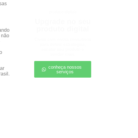
sas
produtos digitais
Upgrade no seu
produto digital
dando
a não
Conte com nossa consultoria
e
para definir estratégias,
escalar seu produto e
o
vender mais.
conheça nossos
ar
serviços
asil.