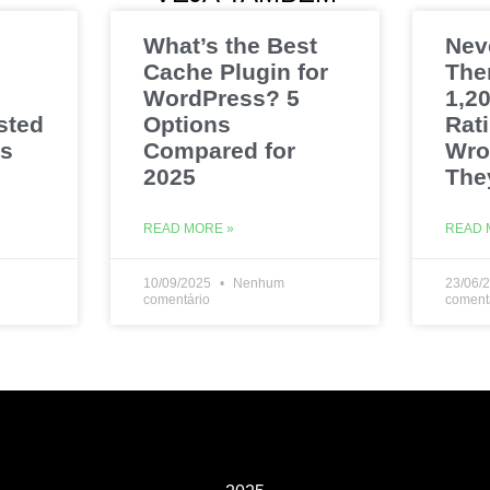
What’s the Best
Nev
Cache Plugin for
The
WordPress? 5
1,20
sted
Options
Rat
es
Compared for
Wro
2025
The
READ MORE »
READ 
10/09/2025
Nenhum
23/06/
comentário
coment