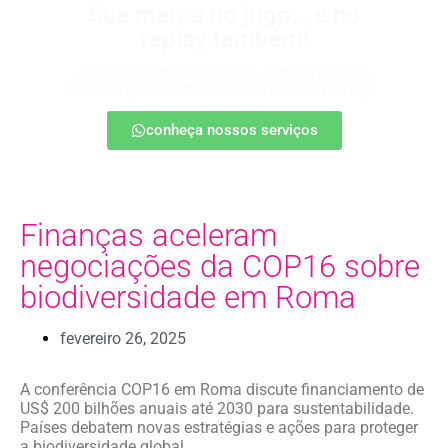
Sua marca no jogo… e no
replay também!
Apareça nos melhores lances, entre no radar da
torcida e ganhe destaque até na resenha pós-jogo.
conheça nossos serviços
Finanças aceleram
negociações da COP16 sobre
biodiversidade em Roma
fevereiro 26, 2025
A conferência COP16 em Roma discute financiamento de
US$ 200 bilhões anuais até 2030 para sustentabilidade.
Países debatem novas estratégias e ações para proteger
a biodiversidade global.