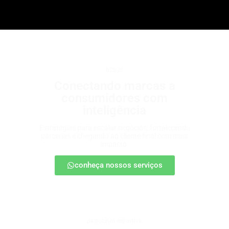
b2b2c
Conectando marcas a
consumidores com
inteligência
Estratégias para escalar negócios, fortalecendo
parcerias e chegando ao cliente final com mais
impacto.
conheça nossos serviços
patrocínio esportivo