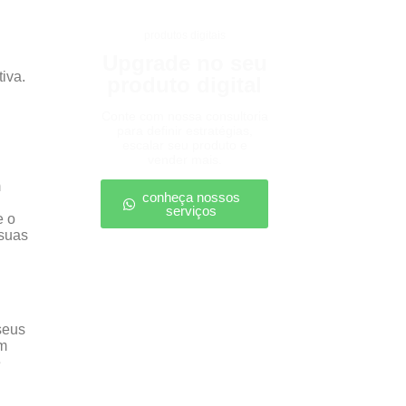
produtos digitais
Upgrade no seu
tiva.
produto digital
Conte com nossa consultoria
para definir estratégias,
escalar seu produto e
vender mais.
m
conheça nossos
serviços
e o
 suas
seus
om
e