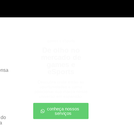
games e eSports
De olho no
mercado de
games e
ensa
eSports
Descubra onde estão as
oportunidades e como
posicionar sua marca nesse
universo em expansão.
conheça nossos
serviços
 do
a