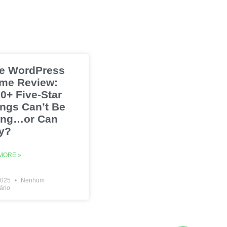
e WordPress
me Review:
0+ Five-Star
ings Can’t Be
ng…or Can
y?
MORE »
2025
Nenhum
ário