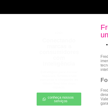
Fr
um
b2b2c
Conectando
marcas a
consumidores
com
Fred
imer
inteligência
tecn
intel
Estratégias para escalar
negócios, fortalecendo
Fo
parcerias e chegando ao
cliente final com mais
impacto.
Fred
dese
conheça nossos
Vale
serviços
gara