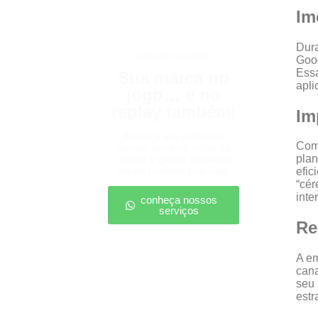
Im
Dura
patrocínio esportivo
Goog
Essa
Sua marca no
apli
jogo… e no
replay também!
Im
Apareça nos melhores
Como
lances, entre no radar da
plan
torcida e ganhe destaque
até na resenha pós-jogo.
efic
“cér
inte
conheça nossos
serviços
Re
A em
can
seu 
estr