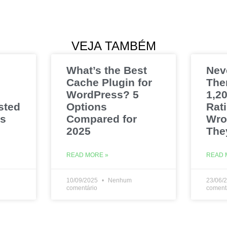
VEJA TAMBÉM
What’s the Best
Nev
Cache Plugin for
The
WordPress? 5
1,20
sted
Options
Rat
es
Compared for
Wro
2025
The
READ MORE »
READ 
10/09/2025
Nenhum
23/06/
comentário
coment