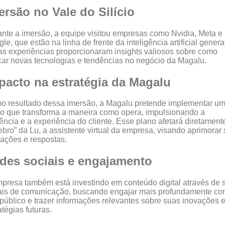
ersão no Vale do Silício
nte a imersão, a equipe visitou empresas como Nvidia, Meta e
le, que estão na linha de frente da inteligência artificial genera
s experiências proporcionaram insights valiosos sobre como
car novas tecnologias e tendências no negócio da Magalu.
pacto na estratégia da Magalu
 resultado dessa imersão, a Magalu pretende implementar u
o que transforma a maneira como opera, impulsionando a
iência e a experiência do cliente. Esse plano afetará diretament
ebro” da Lu, a assistente virtual da empresa, visando aprimorar
rações e respostas.
des sociais e engajamento
presa também está investindo em conteúdo digital através de 
ais de comunicação, buscando engajar mais profundamente c
público e trazer informações relevantes sobre suas inovações 
atégias futuras.