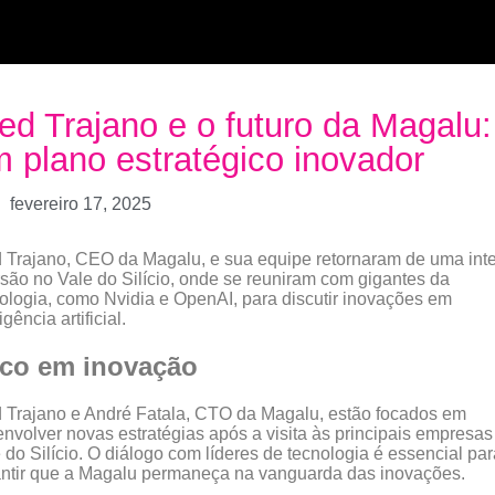
ed Trajano e o futuro da Magalu:
 plano estratégico inovador
fevereiro 17, 2025
 Trajano, CEO da Magalu, e sua equipe retornaram de uma int
são no Vale do Silício, onde se reuniram com gigantes da
ologia, como Nvidia e OpenAI, para discutir inovações em
igência artificial.
co em inovação
 Trajano e André Fatala, CTO da Magalu, estão focados em
nvolver novas estratégias após a visita às principais empresas
 do Silício. O diálogo com líderes de tecnologia é essencial par
ntir que a Magalu permaneça na vanguarda das inovações.