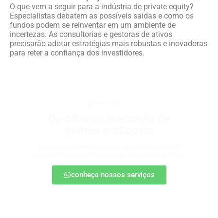
O que vem a seguir para a indústria de private equity?
Especialistas debatem as possíveis saídas e como os
fundos podem se reinventar em um ambiente de
incertezas. As consultorias e gestoras de ativos
precisarão adotar estratégias mais robustas e inovadoras
para reter a confiança dos investidores.
games e eSports
De olho no mercado de
games e eSports
Descubra onde estão as oportunidades e como
posicionar sua marca nesse universo em expansão.
conheça nossos serviços