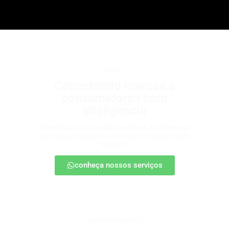
b2b2c
Conectando marcas a
consumidores com
inteligência
Estratégias para escalar negócios, fortalecendo
parcerias e chegando ao cliente final com mais
impacto.
conheça nossos serviços
patrocínio esportivo