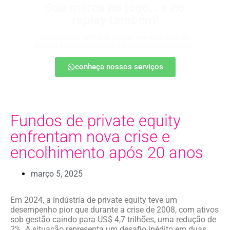
Sua marca no jogo… e no
replay também!
Apareça nos melhores lances, entre no radar da
torcida e ganhe destaque até na resenha pós-jogo.
conheça nossos serviços
Fundos de private equity
enfrentam nova crise e
encolhimento após 20 anos
março 5, 2025
Em 2024, a indústria de private equity teve um
desempenho pior que durante a crise de 2008, com ativos
sob gestão caindo para US$ 4,7 trilhões, uma redução de
2%. A situação representa um desafio inédito em duas