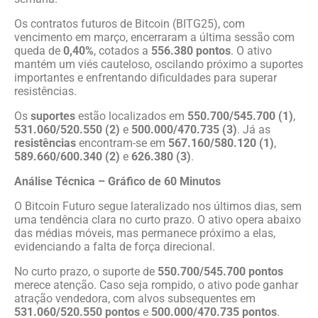
Os contratos futuros de Bitcoin (BITG25), com
vencimento em março, encerraram a última sessão com
queda de
0,40%
, cotados a
556.380 pontos
. O ativo
mantém um viés cauteloso, oscilando próximo a suportes
importantes e enfrentando dificuldades para superar
resistências.
Os
suportes
estão localizados em
550.700/545.700 (1)
,
531.060/520.550 (2)
e
500.000/470.735 (3)
. Já as
resistências
encontram-se em
567.160/580.120 (1)
,
589.660/600.340 (2)
e
626.380 (3)
.
Análise Técnica – Gráfico de 60 Minutos
O Bitcoin Futuro segue lateralizado nos últimos dias, sem
uma tendência clara no curto prazo. O ativo opera abaixo
das médias móveis, mas permanece próximo a elas,
evidenciando a falta de força direcional.
No curto prazo, o suporte de
550.700/545.700 pontos
merece atenção. Caso seja rompido, o ativo pode ganhar
atração vendedora, com alvos subsequentes em
531.060/520.550 pontos
e
500.000/470.735 pontos
.