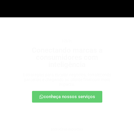
b2b2c
Conectando marcas a
consumidores com
inteligência
Estratégias para escalar negócios, fortalecendo
parcerias e chegando ao cliente final com mais
impacto.
conheça nossos serviços
patrocínio esportivo