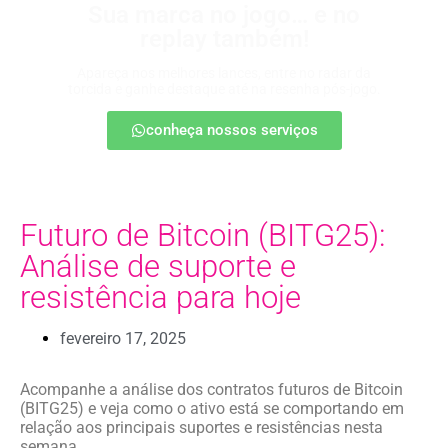
Sua marca no jogo… e no
replay também!
Apareça nos melhores lances, entre no radar da
torcida e ganhe destaque até na resenha pós-jogo.
conheça nossos serviços
Futuro de Bitcoin (BITG25):
Análise de suporte e
resistência para hoje
fevereiro 17, 2025
Acompanhe a análise dos contratos futuros de Bitcoin
(BITG25) e veja como o ativo está se comportando em
relação aos principais suportes e resistências nesta
semana.