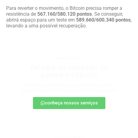
Para reverter o movimento, o Bitcoin precisa romper a
resistência de
567.160/580.120 pontos
. Se conseguir,
abrirá espaço para um teste em
589.660/600.340 pontos
,
levando a uma possível recuperação.
games e eSports
De olho no mercado de
games e eSports
Descubra onde estão as oportunidades e como
posicionar sua marca nesse universo em expansão.
conheça nossos serviços
produtos digitais