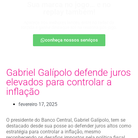
Sua marca no jogo… e no
replay também!
Apareça nos melhores lances, entre no radar da
torcida e ganhe destaque até na resenha pós-jogo.
conheça nossos serviços
Gabriel Galípolo defende juros
elevados para controlar a
inflação
fevereiro 17, 2025
O presidente do Banco Central, Gabriel Galípolo, tem se
destacado desde sua posse ao defender juros altos como
estratégia para controlar a inflação, mesmo
reconhecendo os desafios impostos pela política fiscal.