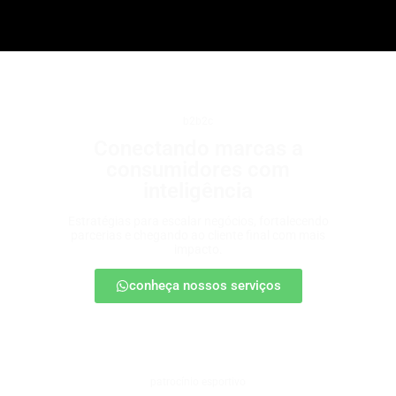
b2b2c
Conectando marcas a
consumidores com
inteligência
Estratégias para escalar negócios, fortalecendo
parcerias e chegando ao cliente final com mais
impacto.
conheça nossos serviços
patrocínio esportivo