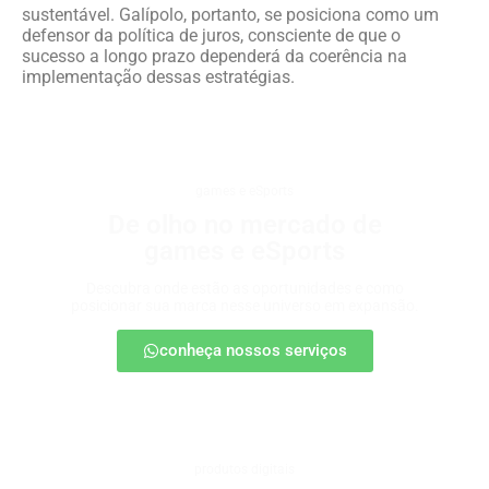
sustentável. Galípolo, portanto, se posiciona como um
defensor da política de juros, consciente de que o
sucesso a longo prazo dependerá da coerência na
implementação dessas estratégias.
games e eSports
De olho no mercado de
games e eSports
Descubra onde estão as oportunidades e como
posicionar sua marca nesse universo em expansão.
conheça nossos serviços
produtos digitais