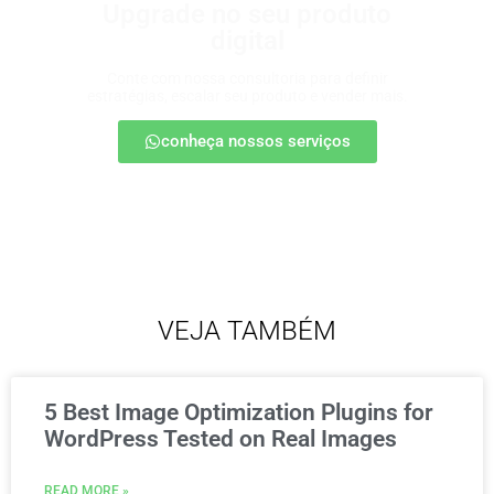
Upgrade no seu produto
digital
Conte com nossa consultoria para definir
estratégias, escalar seu produto e vender mais.
conheça nossos serviços
VEJA TAMBÉM
5 Best Image Optimization Plugins for
WordPress Tested on Real Images
READ MORE »