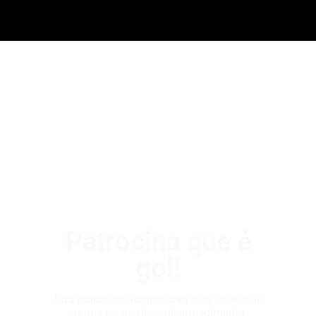
Patrocina que é
gol!
Sua marca no ataque, com visibilidade de
craque e zero risco de impedimento.