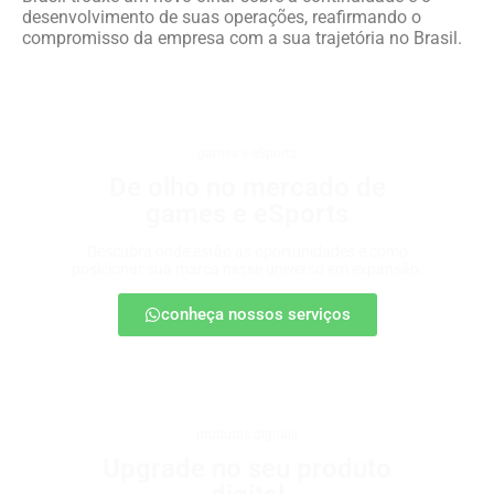
desenvolvimento de suas operações, reafirmando o
compromisso da empresa com a sua trajetória no Brasil.
games e eSports
De olho no mercado de
games e eSports
Descubra onde estão as oportunidades e como
posicionar sua marca nesse universo em expansão.
conheça nossos serviços
produtos digitais
Upgrade no seu produto