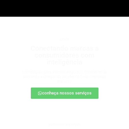
b2b2c
Conectando marcas a
consumidores com
inteligência
Estratégias para escalar negócios, fortalecendo
parcerias e chegando ao cliente final com mais
impacto.
conheça nossos serviços
patrocínio esportivo