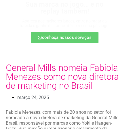
Sua marca no jogo… e no
replay também!
Apareça nos melhores lances, entre no radar da
torcida e ganhe destaque até na resenha pós-jogo.
conheça nossos serviços
General Mills nomeia Fabiola
Menezes como nova diretora
de marketing no Brasil
março 24, 2025
Fabiola Menezes, com mais de 20 anos no setor, foi
nomeada a nova diretora de marketing da General Mills
Brasil, responsável por marcas como Yoki e Häagen-
Dazs. Sua missão é impulsionar o crescimento da