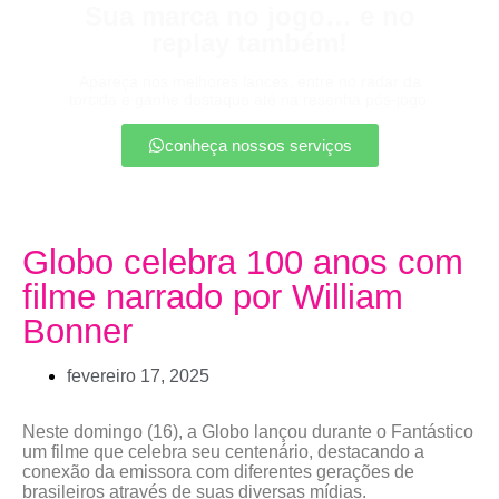
Sua marca no jogo… e no
replay também!
Apareça nos melhores lances, entre no radar da
torcida e ganhe destaque até na resenha pós-jogo.
conheça nossos serviços
Globo celebra 100 anos com
filme narrado por William
Bonner
fevereiro 17, 2025
Neste domingo (16), a Globo lançou durante o Fantástico
um filme que celebra seu centenário, destacando a
conexão da emissora com diferentes gerações de
brasileiros através de suas diversas mídias.