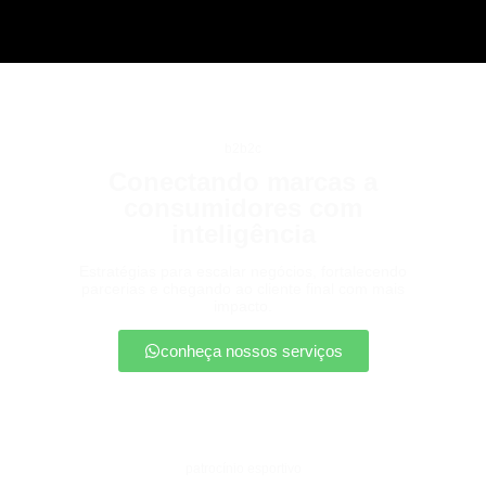
b2b2c
Conectando marcas a
consumidores com
inteligência
Estratégias para escalar negócios, fortalecendo
parcerias e chegando ao cliente final com mais
impacto.
conheça nossos serviços
patrocínio esportivo