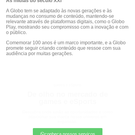
As mídias do século XXI
A Globo tem se adaptado às novas gerações e às
mudanças no consumo de conteúdo, mantendo-se
relevante através de plataformas digitais, como o Globo
Play, mostrando seu compromisso com a inovação e com
o público.
Comemorar 100 anos é um marco importante, e a Globo
promete seguir criando conteúdo que ressoe com sua
audiência por muitas gerações.
games e eSports
De olho no mercado de
games e eSports
Descubra onde estão as oportunidades e como
posicionar sua marca nesse universo em
expansão.
conheça nossos serviços