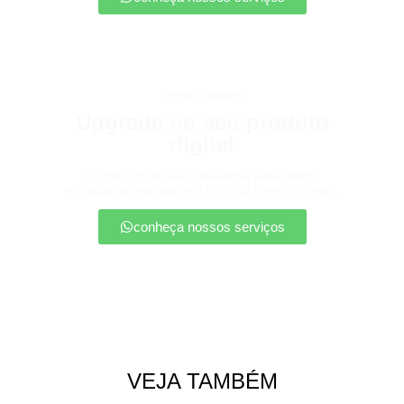
produtos digitais
Upgrade no seu produto
digital
Conte com nossa consultoria para definir
estratégias, escalar seu produto e vender mais.
conheça nossos serviços
VEJA TAMBÉM