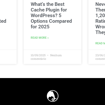
What’s the Best
Nev
Cache Plugin for
The
WordPress? 5
1,20
ted
Options Compared
Rati
for 2025
Wro
The
READ MORE »
READ 
10/09/2025
Nenhum
23/06/
comentário
coment