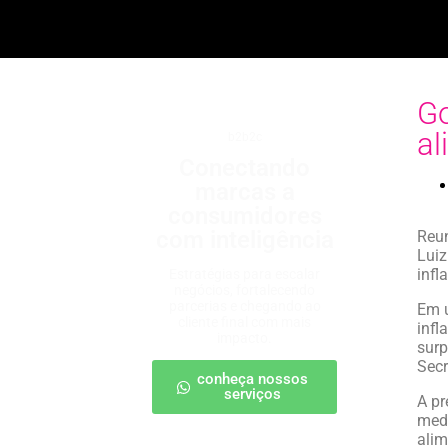
Go
al
b2b2c
Conectando
marcas a
consumidores
com inteligência
Reun
Luiz
infl
Estratégias para escalar
negócios, fortalecendo
parcerias e chegando ao
Em u
cliente final com mais
infl
impacto.
surp
Secr
conheça nossos
serviços
A pr
medi
alim