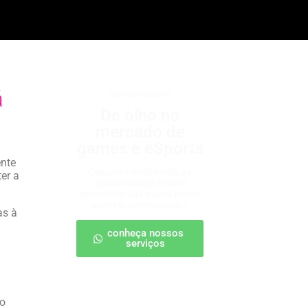
á
games e eSports
De olho no
mercado de
games e eSports
ente
Descubra onde estão as
ter a
oportunidades e como
posicionar sua marca nesse
universo em expansão.
as à
conheça nossos
serviços
do