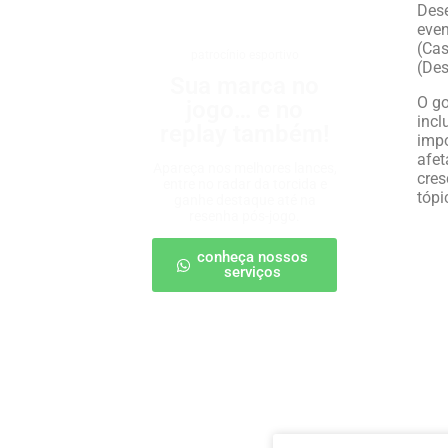
Dese
even
(Cas
patrocínio esportivo
(Des
Sua marca no
O go
jogo… e no
incl
replay também!
impo
afet
Apareça nos melhores lances,
cres
entre no radar da torcida e
tópi
ganhe destaque até na
resenha pós-jogo.
conheça nossos
serviços