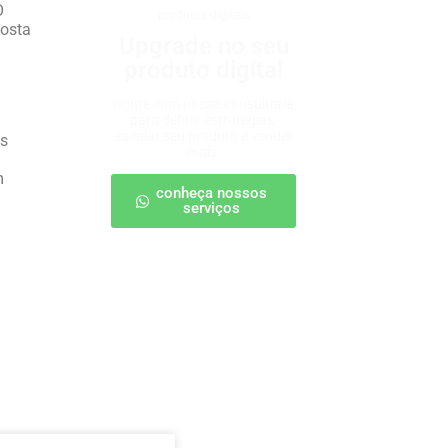
O
produtos digitais
Costa
Upgrade no seu
produto digital
Conte com nossa consultoria
para definir estratégias,
escalar seu produto e vender
es
mais.
m
conheça nossos
serviços