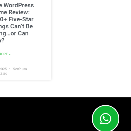
e WordPress
me Review:
0+ Five-Star
ngs Can’t Be
ng…or Can
y?
MORE »
2025
Nenhum
ário