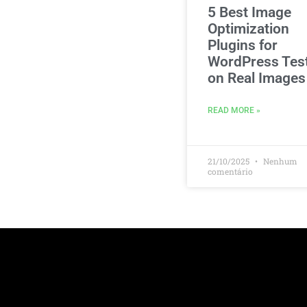
5 Best Image
Optimization
Plugins for
WordPress Tes
on Real Images
READ MORE »
21/10/2025
Nenhum
comentário