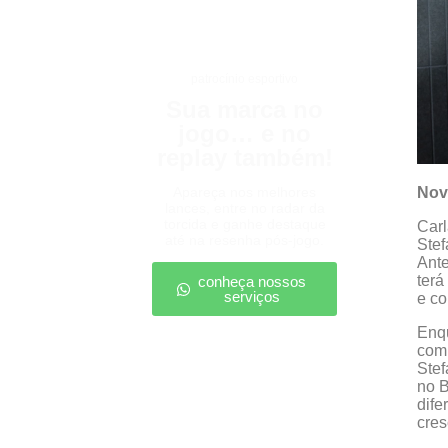
patrocínio esportivo
Sua marca no
jogo… e no
replay também!
Nov
Apareça nos melhores
lances, entre no radar da
torcida e ganhe destaque
Carl
até na resenha pós-jogo.
Stef
Ante
terá
conheça nossos
serviços
e co
Enqu
com 
Stef
no B
dife
cres