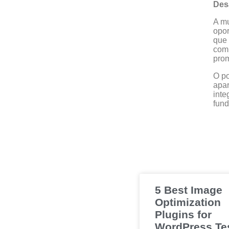
Des
A mu
opor
que 
comp
prom
O po
apar
inte
fund
5 Best Image
Optimization
Plugins for
WordPress Te