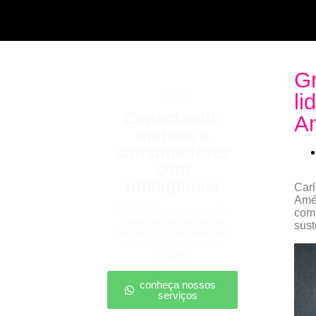
Gr
li
b2b2c
Conectando
Am
marcas a
consumidores
com
inteligência
Carl
Amér
Estratégias para escalar
com 
negócios, fortalecendo
sust
parcerias e chegando ao
cliente final com mais
impacto.
conheça nossos
serviços