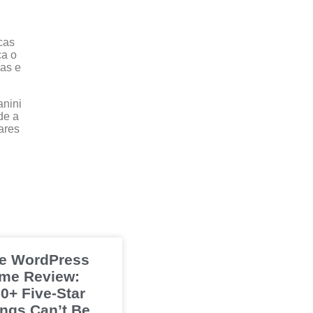
cas
ça o
oas e
anini
de a
ares
e WordPress
me Review:
0+ Five-Star
ings Can’t Be