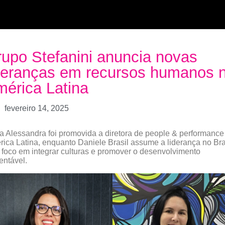
upo Stefanini anuncia novas
deranças em recursos humanos 
érica Latina
fevereiro 14, 2025
a Alessandra foi promovida a diretora de people & performance
ica Latina, enquanto Daniele Brasil assume a liderança no Bra
foco em integrar culturas e promover o desenvolvimento
entável.