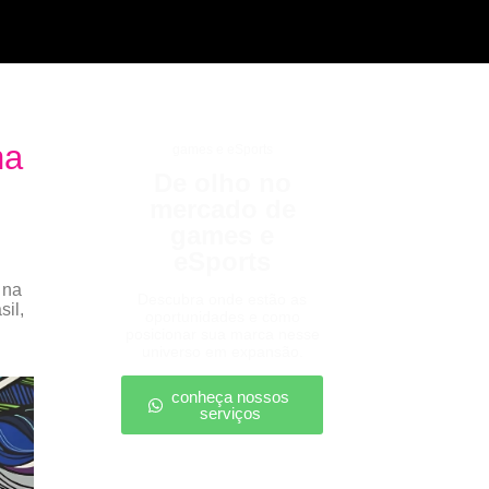
na
games e eSports
De olho no
mercado de
games e
eSports
 na
Descubra onde estão as
sil,
oportunidades e como
posicionar sua marca nesse
universo em expansão.
conheça nossos
serviços