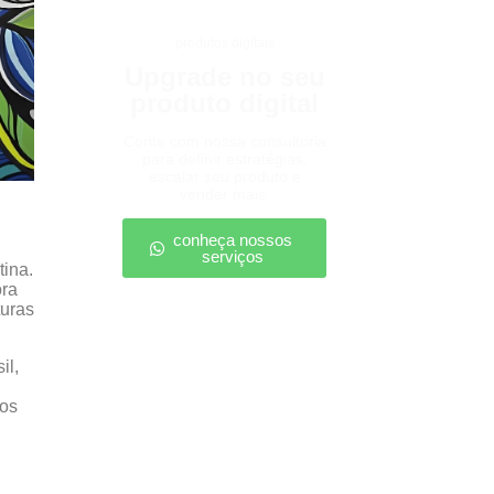
produtos digitais
Upgrade no seu
produto digital
Conte com nossa consultoria
para definir estratégias,
escalar seu produto e
vender mais.
conheça nossos
serviços
tina.
ora
turas
il,
nos