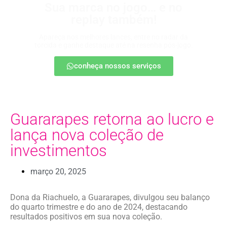
Sua marca no jogo… e no
replay também!
Apareça nos melhores lances, entre no radar da
torcida e ganhe destaque até na resenha pós-jogo.
conheça nossos serviços
Guararapes retorna ao lucro e
lança nova coleção de
investimentos
março 20, 2025
Dona da Riachuelo, a Guararapes, divulgou seu balanço
do quarto trimestre e do ano de 2024, destacando
resultados positivos em sua nova coleção.