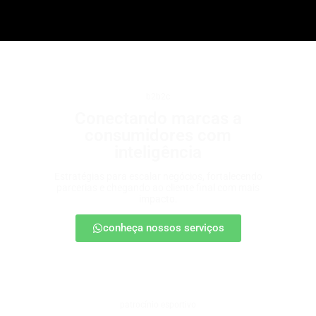
b2b2c
Conectando marcas a
consumidores com
inteligência
Estratégias para escalar negócios, fortalecendo
parcerias e chegando ao cliente final com mais
impacto.
conheça nossos serviços
patrocínio esportivo