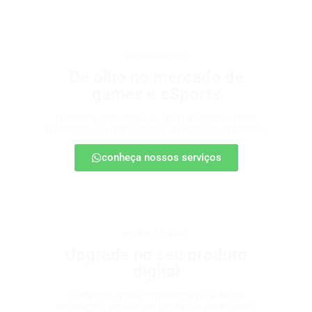
games e eSports
De olho no mercado de
games e eSports
Descubra onde estão as oportunidades e como
posicionar sua marca nesse universo em expansão.
conheça nossos serviços
produtos digitais
Upgrade no seu produto
digital
Conte com nossa consultoria para definir
estratégias, escalar seu produto e vender mais.