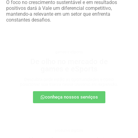
O foco no crescimento sustentável e em resultados
positivos dará à Vale um diferencial competitivo,
mantendo-a relevante em um setor que enfrenta
constantes desafios.
games e eSports
De olho no mercado de
games e eSports
Descubra onde estão as oportunidades e como
posicionar sua marca nesse universo em expansão.
conheça nossos serviços
produtos digitais