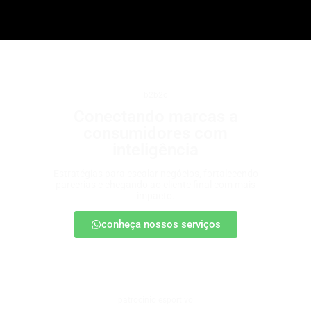
b2b2c
Conectando marcas a
consumidores com
inteligência
Estratégias para escalar negócios, fortalecendo
parcerias e chegando ao cliente final com mais
impacto.
conheça nossos serviços
patrocínio esportivo