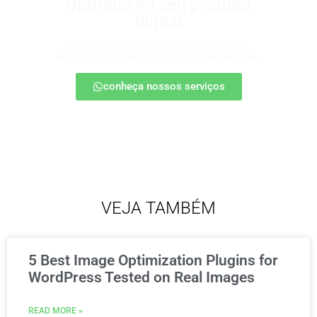
Upgrade no seu produto
digital
Conte com nossa consultoria para definir
estratégias, escalar seu produto e vender mais.
conheça nossos serviços
VEJA TAMBÉM
5 Best Image Optimization Plugins for
WordPress Tested on Real Images
READ MORE »