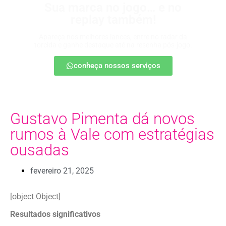
Sua marca no jogo… e no
replay também!
Apareça nos melhores lances, entre no radar da
torcida e ganhe destaque até na resenha pós-jogo.
conheça nossos serviços
Gustavo Pimenta dá novos
rumos à Vale com estratégias
ousadas
fevereiro 21, 2025
[object Object]
Resultados significativos