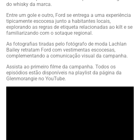
do whisky da marca.
Entre um gole e outro, Ford se entrega a uma experiência
tipicamente escocesa junto a habitantes locais,
explorando as regras de etiqueta relacionadas ao kilt e se
familiarizando com o sotaque regional.
As fotografias tiradas pelo fotógrafo de moda Lachlan
Bailey retratam Ford com vestimentas escocesas,
complementando a comunicação visual da campanha.
Assista ao primeiro filme da campanha. Todos os
episódios estão disponíveis na playlist da página da
Glenmorangie no YouTube.