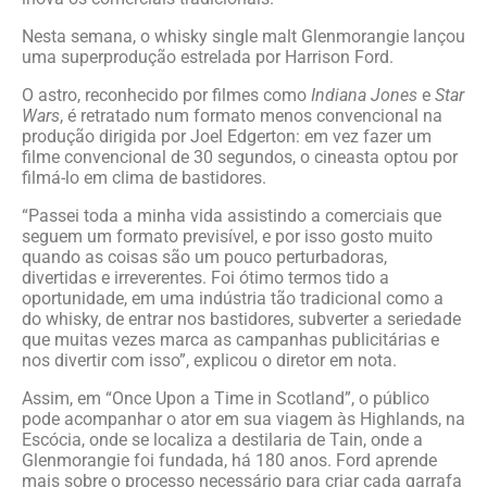
Nesta semana, o whisky single malt Glenmorangie lançou
uma superprodução estrelada por Harrison Ford.
O astro, reconhecido por filmes como
Indiana Jones
e
Star
Wars
, é retratado num formato menos convencional na
produção dirigida por Joel Edgerton: em vez fazer um
filme convencional de 30 segundos, o cineasta optou por
filmá-lo em clima de bastidores.
“Passei toda a minha vida assistindo a comerciais que
seguem um formato previsível, e por isso gosto muito
quando as coisas são um pouco perturbadoras,
divertidas e irreverentes. Foi ótimo termos tido a
oportunidade, em uma indústria tão tradicional como a
do whisky, de entrar nos bastidores, subverter a seriedade
que muitas vezes marca as campanhas publicitárias e
nos divertir com isso”, explicou o diretor em nota.
Assim, em “Once Upon a Time in Scotland”, o público
pode acompanhar o ator em sua viagem às Highlands, na
Escócia, onde se localiza a destilaria de Tain, onde a
Glenmorangie foi fundada, há 180 anos. Ford aprende
mais sobre o processo necessário para criar cada garrafa