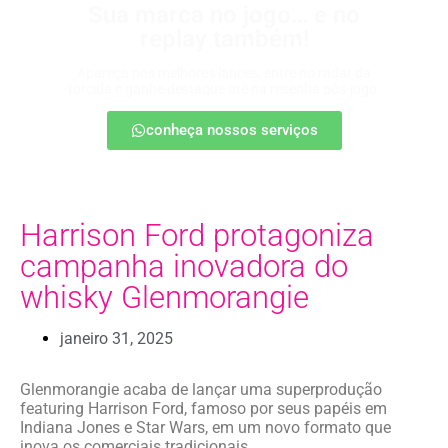
Sua marca no jogo… e no
replay também!
Apareça nos melhores lances, entre no radar da
torcida e ganhe destaque até na resenha pós-jogo.
conheça nossos serviços
Harrison Ford protagoniza
campanha inovadora do
whisky Glenmorangie
janeiro 31, 2025
Glenmorangie acaba de lançar uma superprodução
featuring Harrison Ford, famoso por seus papéis em
Indiana Jones e Star Wars, em um novo formato que
inova os comerciais tradicionais.