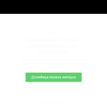
b2b2c
Conectando marcas a
consumidores com
inteligência
Estratégias para escalar negócios, fortalecendo
parcerias e chegando ao cliente final com mais
impacto.
conheça nossos serviços
patrocínio esportivo