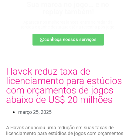
Sua marca no jogo… e no
replay também!
Apareça nos melhores lances, entre no radar da
torcida e ganhe destaque até na resenha pós-jogo.
conheça nossos serviços
Havok reduz taxa de
licenciamento para estúdios
com orçamentos de jogos
abaixo de US$ 20 milhões
março 25, 2025
A Havok anunciou uma redução em suas taxas de
licenciamento para estúdios de jogos com orçamentos