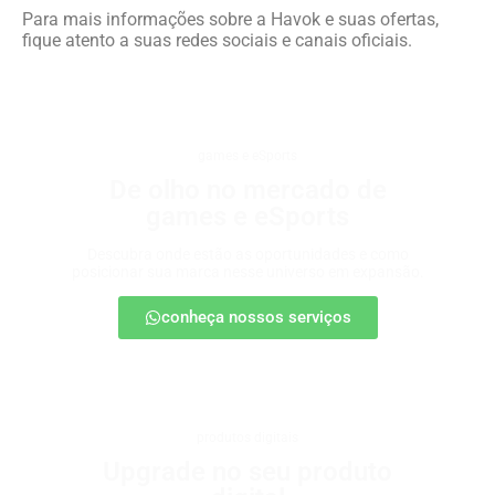
Para mais informações sobre a Havok e suas ofertas,
fique atento a suas redes sociais e canais oficiais.
games e eSports
De olho no mercado de
games e eSports
Descubra onde estão as oportunidades e como
posicionar sua marca nesse universo em expansão.
conheça nossos serviços
produtos digitais
Upgrade no seu produto