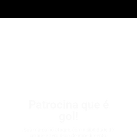
Patrocina que é
gol!
Sua marca no ataque, com visibilidade de
craque e zero risco de impedimento.