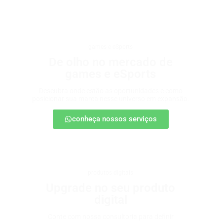
games e eSports
De olho no mercado de
games e eSports
Descubra onde estão as oportunidades e como
posicionar sua marca nesse universo em expansão.
conheça nossos serviços
produtos digitais
Upgrade no seu produto
digital
Conte com nossa consultoria para definir