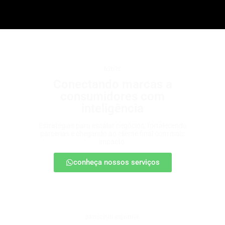
b2b2c
Conectando marcas a
consumidores com
inteligência
Estratégias para escalar negócios, fortalecendo
parcerias e chegando ao cliente final com mais
impacto.
conheça nossos serviços
patrocínio esportivo