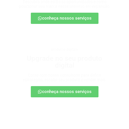
Descubra onde estão as oportunidades e como
posicionar sua marca nesse universo em expansão.
conheça nossos serviços
produtos digitais
Upgrade no seu produto
digital
Conte com nossa consultoria para definir
estratégias, escalar seu produto e vender mais.
conheça nossos serviços