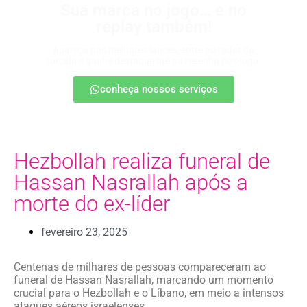
Sua marca no jogo… e no
replay também!
Apareça nos melhores lances, entre no radar da
torcida e ganhe destaque até na resenha pós-jogo.
conheça nossos serviços
Hezbollah realiza funeral de
Hassan Nasrallah após a
morte do ex-líder
fevereiro 23, 2025
Centenas de milhares de pessoas compareceram ao
funeral de Hassan Nasrallah, marcando um momento
crucial para o Hezbollah e o Líbano, em meio a intensos
ataques aéreos israelenses.