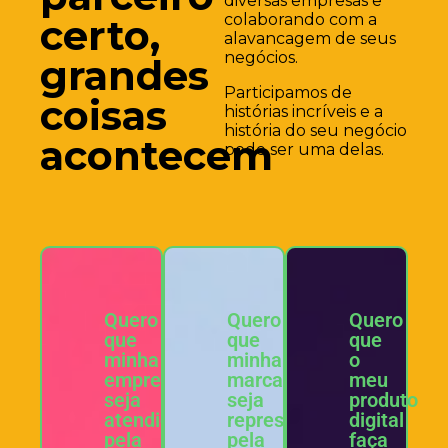
diversas empresas e
colaborando com a
certo,
alavancagem de seus
negócios.
grandes
Participamos de
coisas
histórias incríveis e a
história do seu negócio
acontecem
pode ser uma delas.
Quero
Quero
Quero
que
que
que
minha
minha
o
empresa
marca
meu
seja
seja
produto
atendida
representada
digital
pela
pela
faça