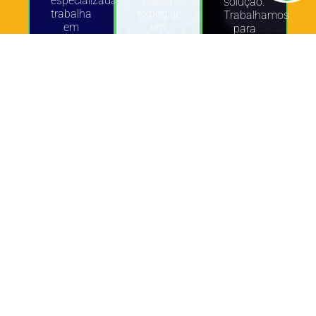
especializada
nossa
solução.
trabalha
expertise
Trabalhamos
em
em
para
parceria
distribuição
conectar
com
e
produtos
você
presença
digitais
para
estratégica,
a
desenvolver
conectamos
mercados
estratégias
sua
em
eficazes
marca a
crescimento,
que
oportunidades
maximizando
atendam
únicas,
seu
às suas
ampliando
potencial
necessidades
sua
de
específicas.
visibilidade
sucesso.
e
alcance
Contato
Contato
no
mercado.
Contato