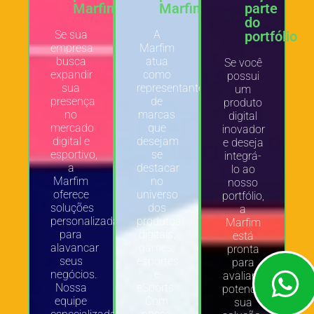
Marfim
Marfim
parte
do
Se sua
A
portfólio
empresa
Marfim
busca
atua
Se você
expandir
como
possui
sua
representante
um
presença
de
produto
no
marcas
digital
mercado
que
inovador
digital e
desejam
e deseja
esportivo,
se
integrá-
a
destacar
lo ao
Marfim
no
nosso
oferece
universo
portfólio,
soluções
dos
a
personalizadas
produtos
Marfim
para
digitais,
está
alavancar
games,
pronta
seus
esportes
para
negócios.
e
avaliar e
Nossa
eSports.
potencializar
equipe
Com
sua