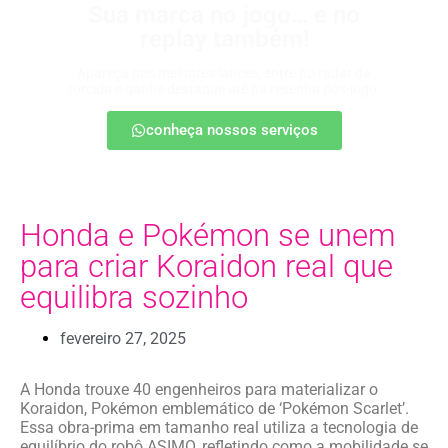
Sua marca no jogo… e no
replay também!
Apareça nos melhores lances, entre no radar da
torcida e ganhe destaque até na resenha pós-jogo.
conheça nossos serviços
Honda e Pokémon se unem
para criar Koraidon real que
equilibra sozinho
fevereiro 27, 2025
A Honda trouxe 40 engenheiros para materializar o
Koraidon, Pokémon emblemático de ‘Pokémon Scarlet’.
Essa obra-prima em tamanho real utiliza a tecnologia de
equilíbrio do robô ASIMO, refletindo como a mobilidade se