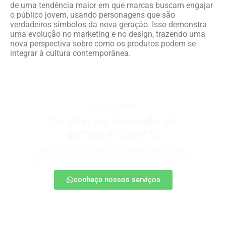
de uma tendência maior em que marcas buscam engajar
o público jovem, usando personagens que são
verdadeiros símbolos da nova geração. Isso demonstra
uma evolução no marketing e no design, trazendo uma
nova perspectiva sobre como os produtos podem se
integrar à cultura contemporânea.
games e eSports
De olho no mercado de
games e eSports
Descubra onde estão as oportunidades e como
posicionar sua marca nesse universo em expansão.
conheça nossos serviços