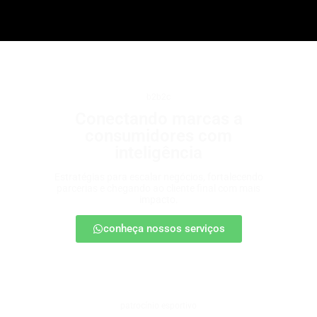
b2b2c
Conectando marcas a
consumidores com
inteligência
Estratégias para escalar negócios, fortalecendo
parcerias e chegando ao cliente final com mais
impacto.
conheça nossos serviços
patrocínio esportivo