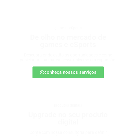
games e eSports
De olho no mercado de
games e eSports
Descubra onde estão as oportunidades e como
posicionar sua marca nesse universo em expansão.
conheça nossos serviços
produtos digitais
Upgrade no seu produto
digital
Conte com nossa consultoria para definir