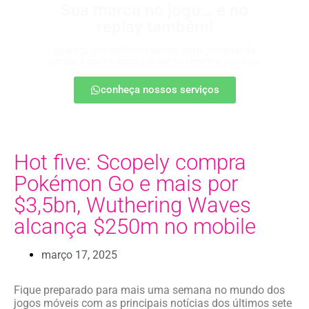
Sua marca no jogo… e no
replay também!
Apareça nos melhores lances, entre no radar da
torcida e ganhe destaque até na resenha pós-jogo.
conheça nossos serviços
Hot five: Scopely compra
Pokémon Go e mais por
$3,5bn, Wuthering Waves
alcança $250m no mobile
março 17, 2025
Fique preparado para mais uma semana no mundo dos
jogos móveis com as principais notícias dos últimos sete