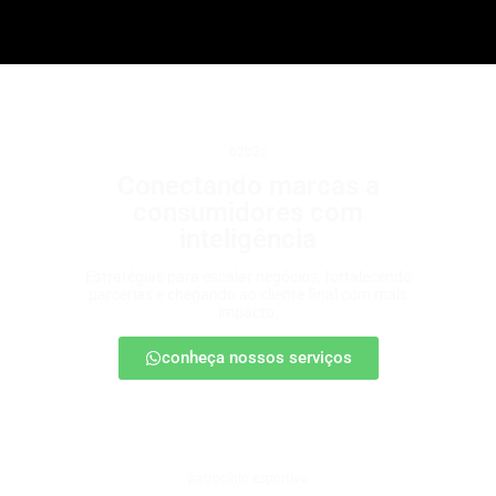
b2b2c
Conectando marcas a
consumidores com
inteligência
Estratégias para escalar negócios, fortalecendo
parcerias e chegando ao cliente final com mais
impacto.
conheça nossos serviços
patrocínio esportivo