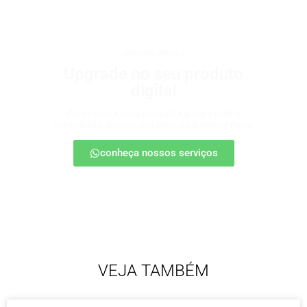
produtos digitais
Upgrade no seu produto
digital
Conte com nossa consultoria para definir
estratégias, escalar seu produto e vender mais.
conheça nossos serviços
VEJA TAMBÉM