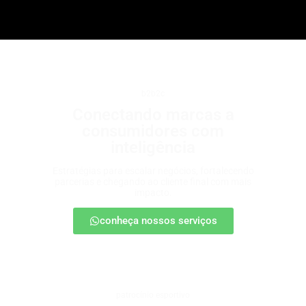
b2b2c
Conectando marcas a
consumidores com
inteligência
Estratégias para escalar negócios, fortalecendo
parcerias e chegando ao cliente final com mais
impacto.
conheça nossos serviços
patrocínio esportivo