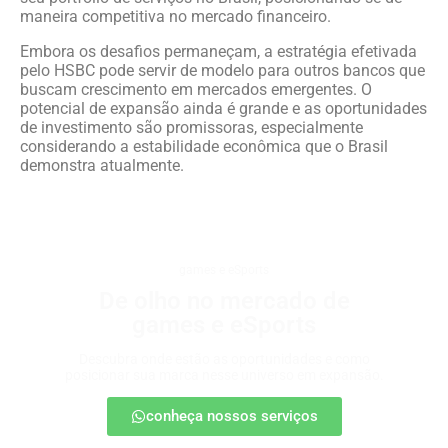
maneira competitiva no mercado financeiro.
Embora os desafios permaneçam, a estratégia efetivada
pelo HSBC pode servir de modelo para outros bancos que
buscam crescimento em mercados emergentes. O
potencial de expansão ainda é grande e as oportunidades
de investimento são promissoras, especialmente
considerando a estabilidade econômica que o Brasil
demonstra atualmente.
games e eSports
De olho no mercado de
games e eSports
Descubra onde estão as oportunidades e como
posicionar sua marca nesse universo em expansão.
conheça nossos serviços