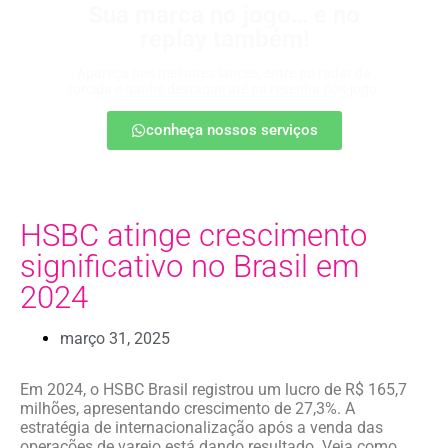
Sua marca no jogo… e no
replay também!
Apareça nos melhores lances, entre no radar da
torcida e ganhe destaque até na resenha pós-jogo.
conheça nossos serviços
HSBC atinge crescimento
significativo no Brasil em
2024
março 31, 2025
Em 2024, o HSBC Brasil registrou um lucro de R$ 165,7
milhões, apresentando crescimento de 27,3%. A
estratégia de internacionalização após a venda das
operações de varejo está dando resultado. Veja como