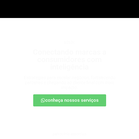
b2b2c
Conectando marcas a
consumidores com
inteligência
Estratégias para escalar negócios, fortalecendo
parcerias e chegando ao cliente final com mais
impacto.
conheça nossos serviços
patrocínio esportivo