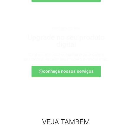
produtos digitais
Upgrade no seu produto
digital
Conte com nossa consultoria para definir
estratégias, escalar seu produto e vender mais.
conheça nossos serviços
VEJA TAMBÉM