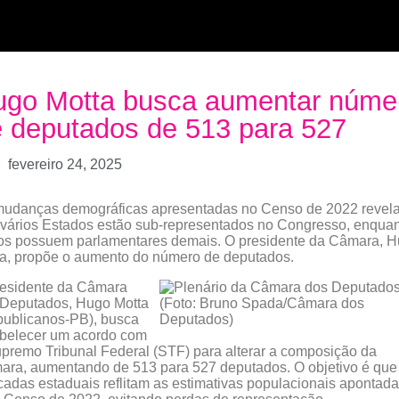
ugo Motta busca aumentar núme
 deputados de 513 para 527
fevereiro 24, 2025
mudanças demográficas apresentadas no Censo de 2022 revel
vários Estados estão sub-representados no Congresso, enqua
ros possuem parlamentares demais. O presidente da Câmara, 
a, propõe o aumento do número de deputados.
residente da Câmara
 Deputados, Hugo Motta
publicanos-PB), busca
abelecer um acordo com
premo Tribunal Federal (STF) para alterar a composição da
ra, aumentando de 513 para 527 deputados. O objetivo é que
adas estaduais reflitam as estimativas populacionais apontad