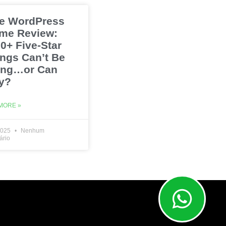
e WordPress
me Review:
0+ Five-Star
ings Can’t Be
ng…or Can
y?
MORE »
2025
Nenhum
ário