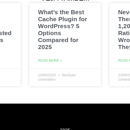
What’s the Best
Nev
Cache Plugin for
The
WordPress? 5
1,20
sted
Options
Rat
es
Compared for
Wro
2025
The
READ MORE »
READ 
10/09/2025
Nenhum
23/06/
comentário
coment