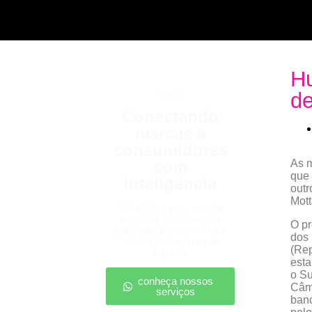
H
de
b2b2c
Conectando
marcas a
consumidores
com
As 
que 
inteligência
out
Mott
Estratégias para escalar
negócios, fortalecendo
O p
parcerias e chegando ao
dos
cliente final com mais
(Re
impacto.
est
o Su
conheça nossos
Câma
serviços
banc