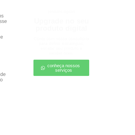
produtos digitais
os
Upgrade no seu
isse
produto digital
 e
Conte com nossa consultoria
para definir estratégias,
escalar seu produto e
vender mais.
conheça nossos
serviços
 de
 o