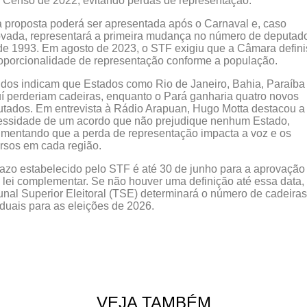
 Censo de 2022, evitando perdas de representação.
proposta poderá ser apresentada após o Carnaval e, caso
vada, representará a primeira mudança no número de deputad
e 1993. Em agosto de 2023, o STF exigiu que a Câmara defin
oporcionalidade de representação conforme a população.
dos indicam que Estados como Rio de Janeiro, Bahia, Paraíba
í perderiam cadeiras, enquanto o Pará ganharia quatro novos
tados. Em entrevista à Rádio Arapuan, Hugo Motta destacou a
essidade de um acordo que não prejudique nenhum Estado,
mentando que a perda de representação impacta a voz e os
rsos em cada região.
azo estabelecido pelo STF é até 30 de junho para a aprovação
lei complementar. Se não houver uma definição até essa data,
unal Superior Eleitoral (TSE) determinará o número de cadeiras
duais para as eleições de 2026.
VEJA TAMBÉM