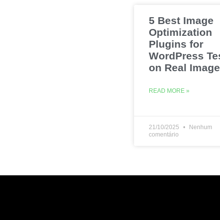
5 Best Image
Optimization
Plugins for
WordPress Te
on Real Imag
READ MORE »
21/10/2025
Nenhum
comentário