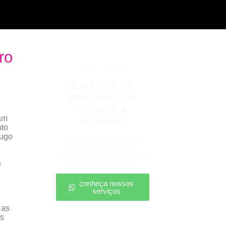
ro
games e eSports
De olho no
mercado de
games e
am
eSports
nto
Hugo
Descubra onde estão as
oportunidades e como
posicionar sua marca nesse
universo em expansão.
conheça nossos
serviços
 as
as