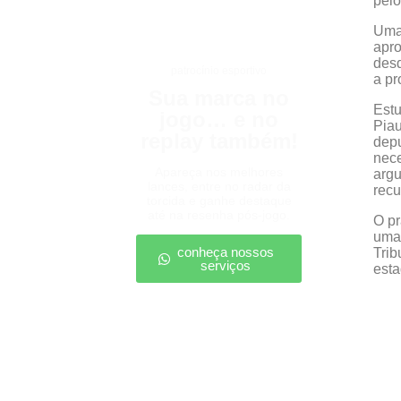
pelo
Uma 
apro
desd
patrocínio esportivo
a pr
Sua marca no
Estu
jogo… e no
Piau
replay também!
depu
nec
Apareça nos melhores
argu
lances, entre no radar da
recu
torcida e ganhe destaque
até na resenha pós-jogo.
O pr
uma 
conheça nossos
Trib
serviços
esta