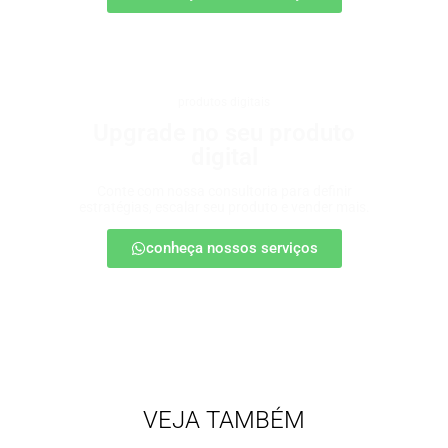
produtos digitais
Upgrade no seu produto
digital
Conte com nossa consultoria para definir
estratégias, escalar seu produto e vender mais.
conheça nossos serviços
VEJA TAMBÉM