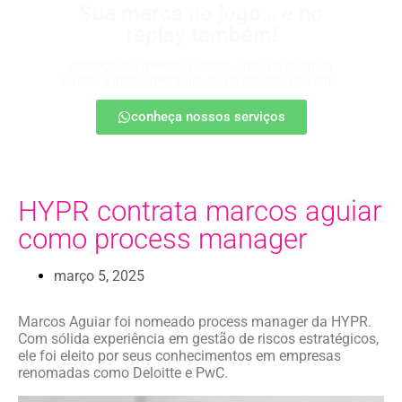
Sua marca no jogo… e no
replay também!
Apareça nos melhores lances, entre no radar da
torcida e ganhe destaque até na resenha pós-jogo.
conheça nossos serviços
HYPR contrata marcos aguiar
como process manager
março 5, 2025
Marcos Aguiar foi nomeado process manager da HYPR.
Com sólida experiência em gestão de riscos estratégicos,
ele foi eleito por seus conhecimentos em empresas
renomadas como Deloitte e PwC.