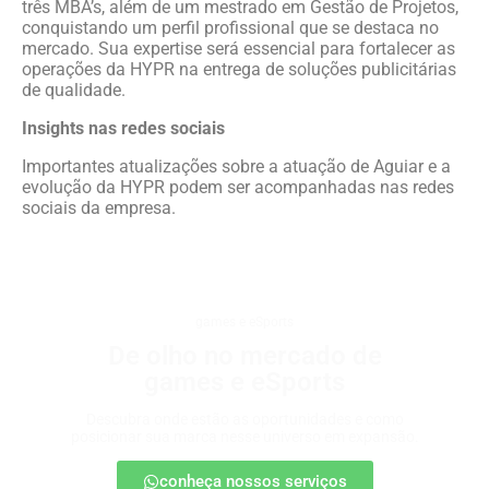
três MBA’s, além de um mestrado em Gestão de Projetos,
conquistando um perfil profissional que se destaca no
mercado. Sua expertise será essencial para fortalecer as
operações da HYPR na entrega de soluções publicitárias
de qualidade.
Insights nas redes sociais
Importantes atualizações sobre a atuação de Aguiar e a
evolução da HYPR podem ser acompanhadas nas redes
sociais da empresa.
games e eSports
De olho no mercado de
games e eSports
Descubra onde estão as oportunidades e como
posicionar sua marca nesse universo em expansão.
conheça nossos serviços