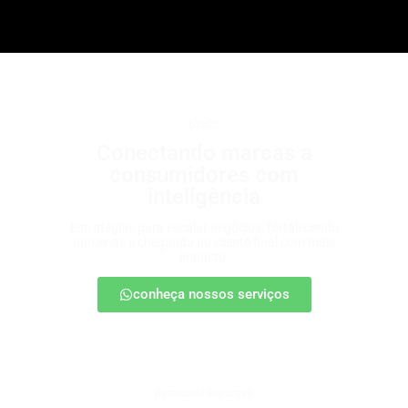
b2b2c
Conectando marcas a
consumidores com
inteligência
Estratégias para escalar negócios, fortalecendo
parcerias e chegando ao cliente final com mais
impacto.
conheça nossos serviços
patrocínio esportivo