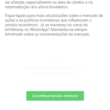
ser afetada, especialmente na área de câmbio e na
intermediação dos ativos brasileiros.
Fique ligado para mais atualizações sobre o mercado de
ações e as políticas monetárias que influenciam o
cenário econômico. Já se inscreveu no canal do
InfoMoney no WhatsApp? Mantenha-se sempre
informado sobre as movimentações do mercado.
games e eSports
De olho no mercado de
games e eSports
Descubra onde estão as oportunidades e como
posicionar sua marca nesse universo em expansão.
conheça nossos serviços