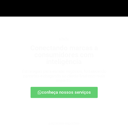
b2b2c
Conectando marcas a
consumidores com
inteligência
Estratégias para escalar negócios, fortalecendo
parcerias e chegando ao cliente final com mais
impacto.
conheça nossos serviços
patrocínio esportivo