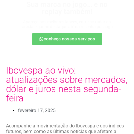
Sua marca no jogo… e no
replay também!
Apareça nos melhores lances, entre no radar da
torcida e ganhe destaque até na resenha pós-jogo.
conheça nossos serviços
Ibovespa ao vivo:
atualizações sobre mercados,
dólar e juros nesta segunda-
feira
fevereiro 17, 2025
Acompanhe a movimentação do Ibovespa e dos índices
futuros, bem como as últimas notícias que afetam a