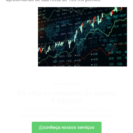
games e eSports
De olho no mercado de games
e eSports
Descubra onde estão as oportunidades e como
posicionar sua marca nesse universo em expansão.
conheça nossos serviços