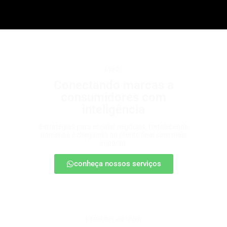
b2b2c
Conectando marcas a
consumidores com
inteligência
Estratégias para escalar negócios, fortalecendo
parcerias e chegando ao cliente final com mais
impacto.
conheça nossos serviços
patrocínio esportivo