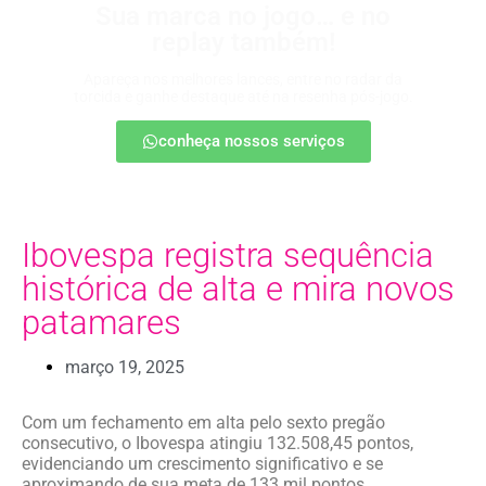
Sua marca no jogo… e no
replay também!
Apareça nos melhores lances, entre no radar da
torcida e ganhe destaque até na resenha pós-jogo.
conheça nossos serviços
Ibovespa registra sequência
histórica de alta e mira novos
patamares
março 19, 2025
Com um fechamento em alta pelo sexto pregão
consecutivo, o Ibovespa atingiu 132.508,45 pontos,
evidenciando um crescimento significativo e se
aproximando de sua meta de 133 mil pontos.