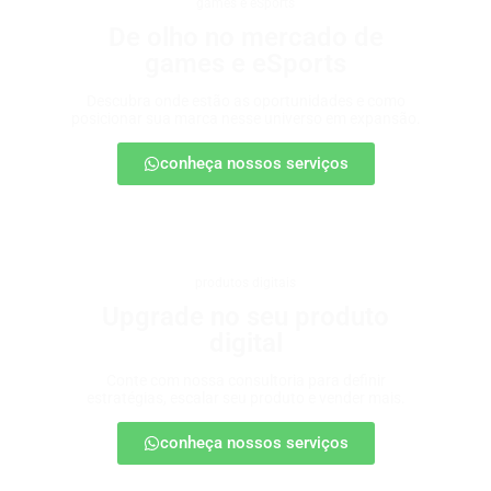
games e eSports
De olho no mercado de
games e eSports
Descubra onde estão as oportunidades e como
posicionar sua marca nesse universo em expansão.
conheça nossos serviços
produtos digitais
Upgrade no seu produto
digital
Conte com nossa consultoria para definir
estratégias, escalar seu produto e vender mais.
conheça nossos serviços