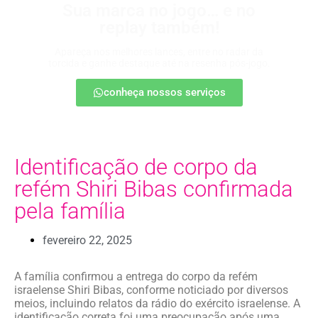
Sua marca no jogo… e no
replay também!
Apareça nos melhores lances, entre no radar da
torcida e ganhe destaque até na resenha pós-jogo.
conheça nossos serviços
Identificação de corpo da
refém Shiri Bibas confirmada
pela família
fevereiro 22, 2025
A família confirmou a entrega do corpo da refém
israelense Shiri Bibas, conforme noticiado por diversos
meios, incluindo relatos da rádio do exército israelense. A
identificação correta foi uma preocupação após uma