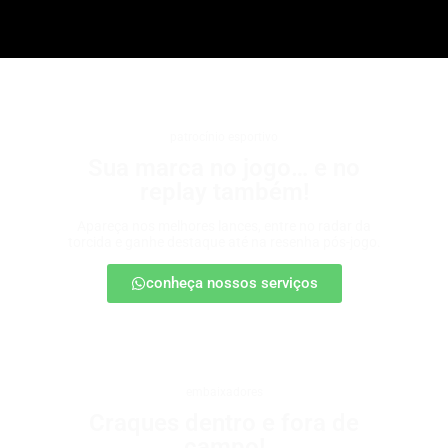
patrocínio esportivo
Sua marca no jogo… e no
replay também!
Apareça nos melhores lances, entre no radar da
torcida e ganhe destaque até na resenha pós-jogo.
conheça nossos serviços
embaixadores
Craques dentro e fora de
campo!