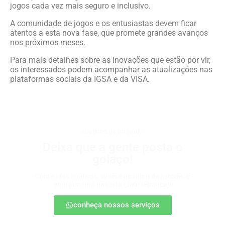
jogos cada vez mais seguro e inclusivo.
A comunidade de jogos e os entusiastas devem ficar
atentos a esta nova fase, que promete grandes avanços
nos próximos meses.
Para mais detalhes sobre as inovações que estão por vir,
os interessados podem acompanhar as atualizações nas
plataformas sociais da IGSA e da VISA.
criadores de conteúdo
Deixa que a gente posta o
golaço!
Conteúdos criativos, virais e no ritmo da torcida. É
engajamento na certa (sem retranca)!
conheça nossos serviços