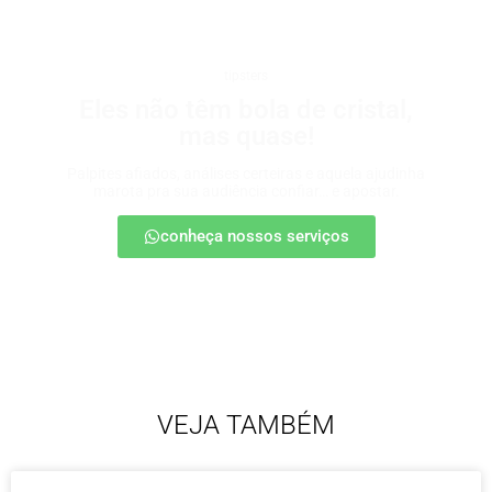
tipsters
Eles não têm bola de cristal,
mas quase!
Palpites afiados, análises certeiras e aquela ajudinha
marota pra sua audiência confiar… e apostar.
conheça nossos serviços
VEJA TAMBÉM