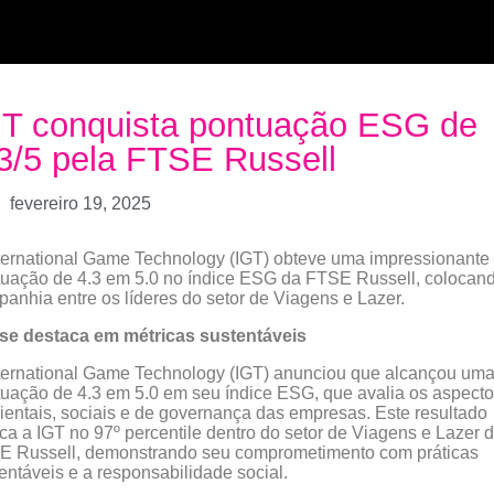
T conquista pontuação ESG de
3/5 pela FTSE Russell
fevereiro 19, 2025
ternational Game Technology (IGT) obteve uma impressionante
uação de 4.3 em 5.0 no índice ESG da FTSE Russell, colocan
anhia entre os líderes do setor de Viagens e Lazer.
 se destaca em métricas sustentáveis
ternational Game Technology (IGT) anunciou que alcançou um
uação de 4.3 em 5.0 em seu índice ESG, que avalia os aspect
entais, sociais e de governança das empresas. Este resultado
ca a IGT no 97º percentile dentro do setor de Viagens e Lazer 
E Russell, demonstrando seu comprometimento com práticas
entáveis e a responsabilidade social.