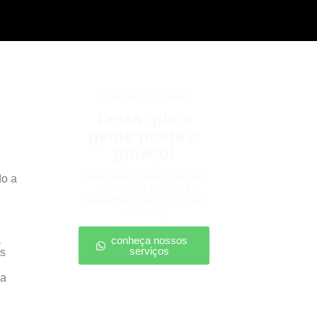
criadores de conteúdo
Deixa que a
gente posta o
golaço!
Conteúdos criativos, virais e
do a
no ritmo da torcida. É
engajamento na certa (sem
retranca)!
a
conheça nossos
serviços
os
da