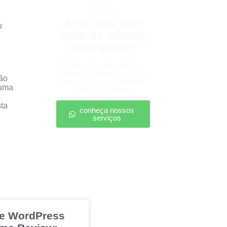
tipsters
Eles não têm
u
bola de cristal,
mas quase!
Palpites afiados, análises
certeiras e aquela ajudinha
ção
marota pra sua audiência
 uma
confiar… e apostar.
sta
conheça nossos
serviços
e WordPress