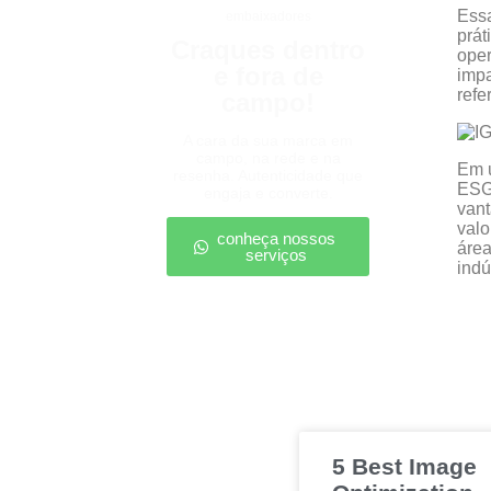
Essa
embaixadores
prát
Craques dentro
oper
e fora de
impa
refe
campo!
A cara da sua marca em
campo, na rede e na
Em u
resenha. Autenticidade que
ESG
engaja e converte.
vant
valo
conheça nossos
área
serviços
indú
5 Best Image