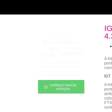
IG
4.
patrocínio esportivo
Sua marca no
jogo… e no
replay também!
A In
Apareça nos melhores
pont
lances, entre no radar da
comp
torcida e ganhe destaque
até na resenha pós-jogo.
IGT
A In
conheça nossos
serviços
pont
ambi
colo
FTS
sust