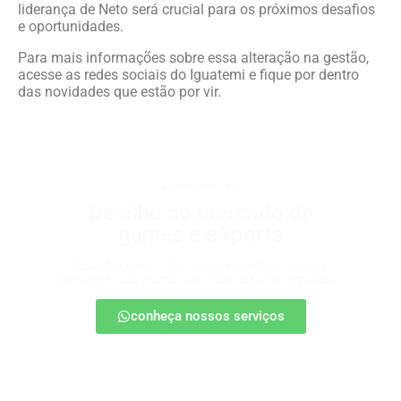
liderança de Neto será crucial para os próximos desafios
e oportunidades.
Para mais informações sobre essa alteração na gestão,
acesse as redes sociais do Iguatemi e fique por dentro
das novidades que estão por vir.
games e eSports
De olho no mercado de
games e eSports
Descubra onde estão as oportunidades e como
posicionar sua marca nesse universo em expansão.
conheça nossos serviços