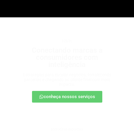
b2b2c
Conectando marcas a
consumidores com
inteligência
Estratégias para escalar negócios, fortalecendo
parcerias e chegando ao cliente final com mais
impacto.
conheça nossos serviços
patrocínio esportivo