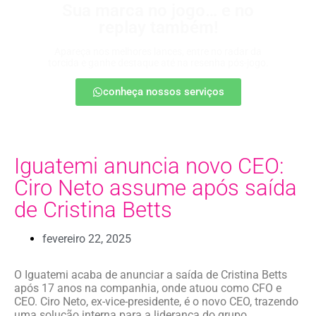
Sua marca no jogo… e no
replay também!
Apareça nos melhores lances, entre no radar da
torcida e ganhe destaque até na resenha pós-jogo.
conheça nossos serviços
Iguatemi anuncia novo CEO:
Ciro Neto assume após saída
de Cristina Betts
fevereiro 22, 2025
O Iguatemi acaba de anunciar a saída de Cristina Betts
após 17 anos na companhia, onde atuou como CFO e
CEO. Ciro Neto, ex-vice-presidente, é o novo CEO, trazendo
uma solução interna para a liderança do grupo.