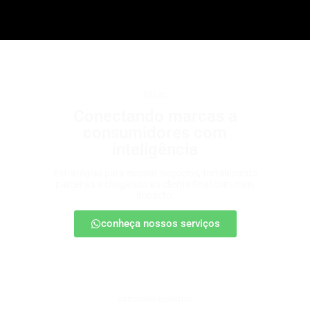
b2b2c
Conectando marcas a
consumidores com
inteligência
Estratégias para escalar negócios, fortalecendo
parcerias e chegando ao cliente final com mais
impacto.
conheça nossos serviços
patrocínio esportivo