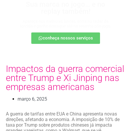
Sua marca no jogo… e no
replay também!
Apareça nos melhores lances, entre no radar da
torcida e ganhe destaque até na resenha pós-jogo.
conheça nossos serviços
Impactos da guerra comercial
entre Trump e Xi Jinping nas
empresas americanas
março 6, 2025
A guerra de tarifas entre EUA e China apresenta novas
direções, afetando a economia. A imposição de 10% de
taxa por Trump sobre produtos chineses já impacta
grandes varejistas, como a Walmart, que se vê