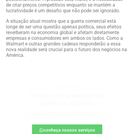
de criar preços competitivos enquanto se mantém a
lucratividade é um desafio que não pode ser ignorado.
A situação atual mostra que a guerra comercial está
longe de ser uma questão apenas política, seus efeitos
reverberam na economia global e afetam diretamente
empresas e consumidores em ambos os lados. Como a
Walmart e outras grandes cadeias responderão a essa
nova realidade será crucial para o futuro dos negócios na
América.
games e eSports
De olho no mercado de
games e eSports
Descubra onde estão as oportunidades e como
posicionar sua marca nesse universo em expansão.
conheça nossos serviços