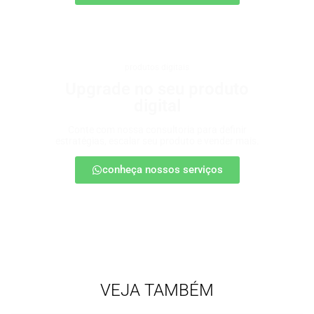
produtos digitais
Upgrade no seu produto
digital
Conte com nossa consultoria para definir
estratégias, escalar seu produto e vender mais.
conheça nossos serviços
VEJA TAMBÉM