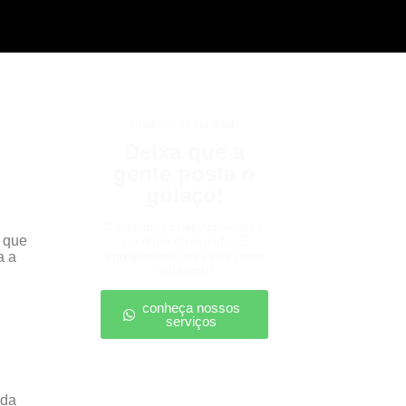
criadores de conteúdo
Deixa que a
gente posta o
golaço!
Conteúdos criativos, virais e
l que
no ritmo da torcida. É
engajamento na certa (sem
a a
retranca)!
conheça nossos
serviços
 da