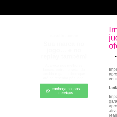
Im
ju
patrocínio esportivo
Sua marca no
of
jogo… e no
replay também!
Apareça nos melhores
Impe
lances, entre no radar da
torcida e ganhe destaque
apr
até na resenha pós-jogo.
vend
Leil
conheça nossos
serviços
Impe
gara
apro
ativ
real