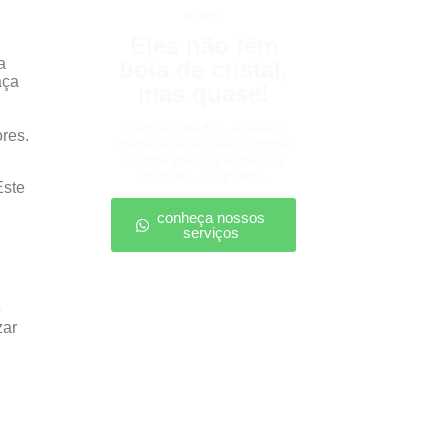
tipsters
Eles não têm
a
bola de cristal,
aça
mas quase!
Palpites afiados, análises
res.
certeiras e aquela ajudinha
marota pra sua audiência
confiar… e apostar.
Este
conheça nossos
serviços
e
zar