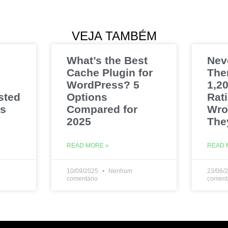
VEJA TAMBÉM
What’s the Best
Nev
Cache Plugin for
The
WordPress? 5
1,20
sted
Options
Rat
es
Compared for
Wro
2025
The
READ MORE »
READ 
10/09/2025
Nenhum
23/06/
comentário
coment