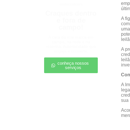
empr
embaixadores
últi
Craques dentro
A fi
e fora de
comu
campo!
uma 
pote
A cara da sua marca em
leil
campo, na rede e na
resenha. Autenticidade que
A pr
engaja e converte.
cred
leil
conheça nossos
inve
serviços
Cont
A Im
lega
cred
sua 
Acom
merc