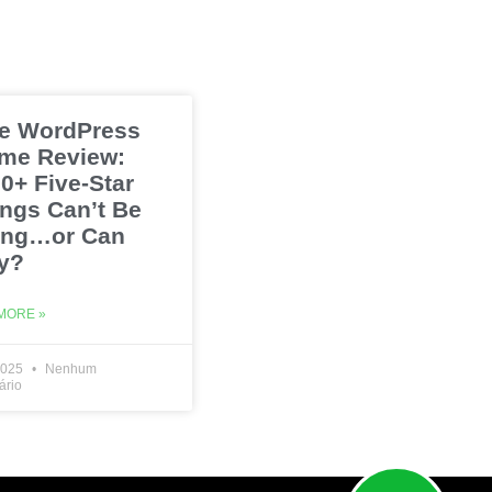
e WordPress
me Review:
0+ Five-Star
ings Can’t Be
ng…or Can
y?
MORE »
2025
Nenhum
ário