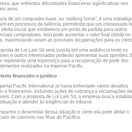
esa, que enfrentou dificuldades financeiras significativas nos
mos anos.
gura de um comprador-base, ou ‘stalking horse’, é uma estratégi
m em processos de falência, permitindo que um interessado f
oferta inicial que estabelece um ponto de partida para outros
nciais compradores. Isso pode aumentar o valor final obtido no
ão, maximizando assim as possíveis recuperações para os credo
oposta de Loi Lam Sit será ouvida em uma audiência onde os
ores e outros interessados poderão apresentar suas opiniões. 
ão representa uma esperança para a recuperação de parte dos
stimentos realizados na Imperial Pacific.
exto financeiro e jurídico
perial Pacific International já havia enfrentado vários desafios
is e financeiros, incluindo ações de cobrança e reclamações d
ores. Com a proposta de Loi Lam Sit, a empresa busca estabili
situação e atender às exigências do tribunal.
panhe o desenrolar dessa situação e como ela pode afetar o
ado de cassinos nas Ilhas do Pacífico.