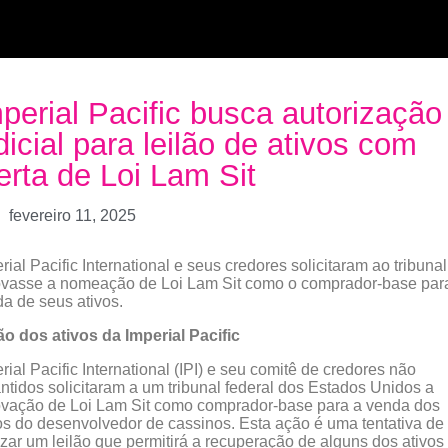
perial Pacific busca autorização
dicial para leilão de ativos com
erta de Loi Lam Sit
fevereiro 11, 2025
rial Pacific International e seus credores solicitaram ao tribuna
ovasse a nomeação de Loi Lam Sit como o comprador-base par
a de seus ativos.
ão dos ativos da Imperial Pacific
rial Pacific International (IPI) e seu comitê de credores não
ntidos solicitaram a um tribunal federal dos Estados Unidos a
vação de Loi Lam Sit como comprador-base para a venda dos
os do desenvolvedor de cassinos. Esta ação é uma tentativa de
izar um leilão que permitirá a recuperação de alguns dos ativos