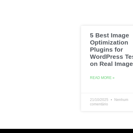
5 Best Image
Optimization
Plugins for
WordPress Te
on Real Imag
READ MORE »
21/10/2025
Nenhum
comentário