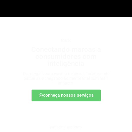
b2b2c
Conectando marcas a
consumidores com
inteligência
Estratégias para escalar negócios, fortalecendo
parcerias e chegando ao cliente final com mais
impacto.
conheça nossos serviços
patrocínio esportivo