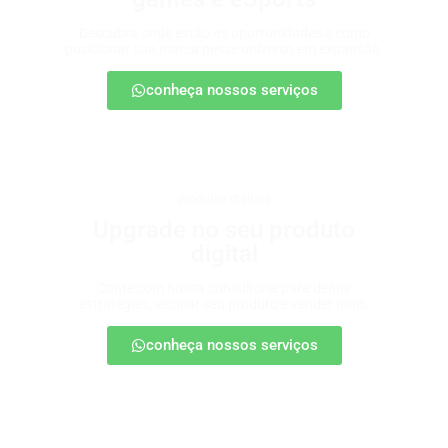
Descubra onde estão as oportunidades e como
posicionar sua marca nesse universo em expansão.
conheça nossos serviços
produtos digitais
Upgrade no seu produto
digital
Conte com nossa consultoria para definir
estratégias, escalar seu produto e vender mais.
conheça nossos serviços