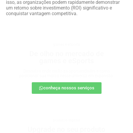
isso, as organizações podem rapidamente demonstrar
um retorno sobre investimento (ROI) significativo e
conquistar vantagem competitiva.
games e eSports
De olho no mercado de
games e eSports
Descubra onde estão as oportunidades e como
posicionar sua marca nesse universo em expansão.
conheça nossos serviços
produtos digitais
Upgrade no seu produto