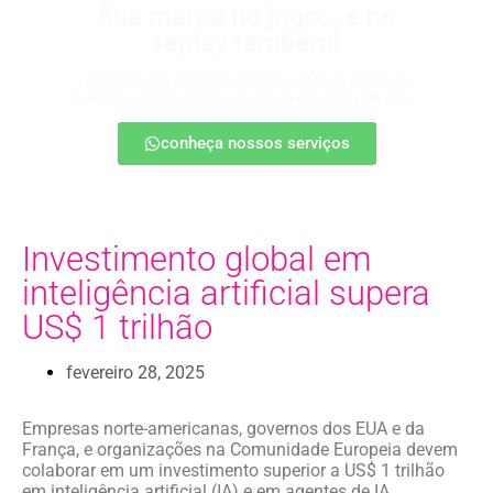
Sua marca no jogo… e no
replay também!
Apareça nos melhores lances, entre no radar da
torcida e ganhe destaque até na resenha pós-jogo.
conheça nossos serviços
Investimento global em
inteligência artificial supera
US$ 1 trilhão
fevereiro 28, 2025
Empresas norte-americanas, governos dos EUA e da
França, e organizações na Comunidade Europeia devem
colaborar em um investimento superior a US$ 1 trilhão
em inteligência artificial (IA) e em agentes de IA.