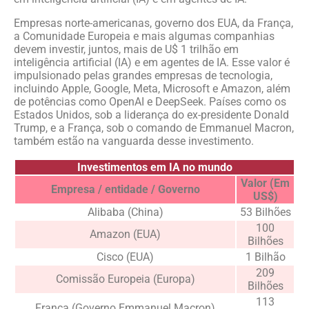
Empresas norte-americanas, governo dos EUA, da França,
a Comunidade Europeia e mais algumas companhias
devem investir, juntos, mais de U$ 1 trilhão em
inteligência artificial (IA) e em agentes de IA. Esse valor é
impulsionado pelas grandes empresas de tecnologia,
incluindo Apple, Google, Meta, Microsoft e Amazon, além
de potências como OpenAI e DeepSeek. Países como os
Estados Unidos, sob a liderança do ex-presidente Donald
Trump, e a França, sob o comando de Emmanuel Macron,
também estão na vanguarda desse investimento.
Investimentos em IA no mundo
Valor (Em
Empresa / entidade / Governo
US$)
Alibaba (China)
53 Bilhões
100
Amazon (EUA)
Bilhões
Cisco (EUA)
1 Bilhão
209
Comissão Europeia (Europa)
Bilhões
113
França (Governo Emmanuel Macron)