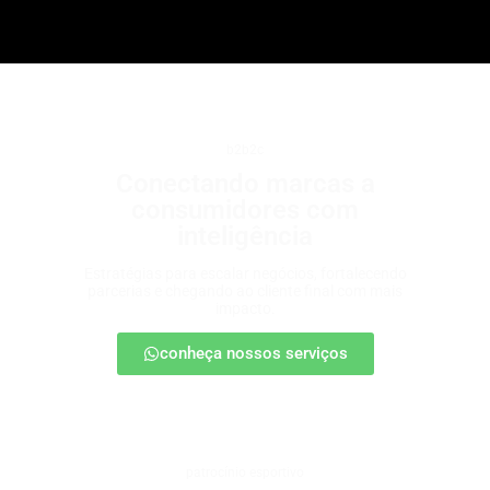
b2b2c
Conectando marcas a
consumidores com
inteligência
Estratégias para escalar negócios, fortalecendo
parcerias e chegando ao cliente final com mais
impacto.
conheça nossos serviços
patrocínio esportivo