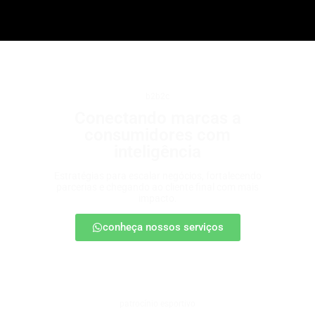
b2b2c
Conectando marcas a
consumidores com
inteligência
Estratégias para escalar negócios, fortalecendo
parcerias e chegando ao cliente final com mais
impacto.
conheça nossos serviços
patrocínio esportivo