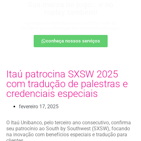
Sua marca no jogo… e no
replay também!
Apareça nos melhores lances, entre no radar da
torcida e ganhe destaque até na resenha pós-jogo.
conheça nossos serviços
Itaú patrocina SXSW 2025
com tradução de palestras e
credenciais especiais
fevereiro 17, 2025
O Itaú Unibanco, pelo terceiro ano consecutivo, confirma
seu patrocínio ao South by Southwest (SXSW), focando
na inovação com benefícios especiais e tradução para
clientes.