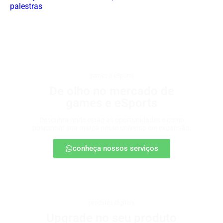
palestras
games e eSports
De olho no mercado de
games e eSports
Descubra onde estão as oportunidades e como
posicionar sua marca nesse universo em expansão.
conheça nossos serviços
produtos digitais
Upgrade no seu produto