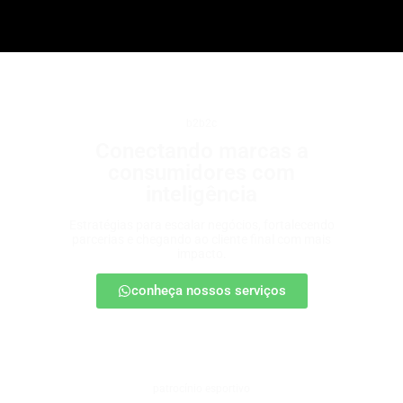
b2b2c
Conectando marcas a
consumidores com
inteligência
Estratégias para escalar negócios, fortalecendo
parcerias e chegando ao cliente final com mais
impacto.
conheça nossos serviços
patrocínio esportivo