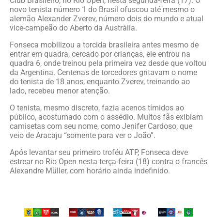
Club Brasileiro, no Rio Open, nesta segunda-feira (17). O
novo tenista número 1 do Brasil ofuscou até mesmo o
alemão Alexander Zverev, número dois do mundo e atual
vice-campeão do Aberto da Austrália.
Fonseca mobilizou a torcida brasileira antes mesmo de
entrar em quadra, cercado por crianças, ele entrou na
quadra 6, onde treinou pela primeira vez desde que voltou
da Argentina. Centenas de torcedores gritavam o nome
do tenista de 18 anos, enquanto Zverev, treinando ao
lado, recebeu menor atenção.
O tenista, mesmo discreto, fazia acenos tímidos ao
público, acostumado com o assédio. Muitos fãs exibiam
camisetas com seu nome, como Jenifer Cardoso, que
veio de Aracaju “somente para ver o João”.
Após levantar seu primeiro troféu ATP, Fonseca deve
estrear no Rio Open nesta terça-feira (18) contra o francês
Alexandre Müller, com horário ainda indefinido.