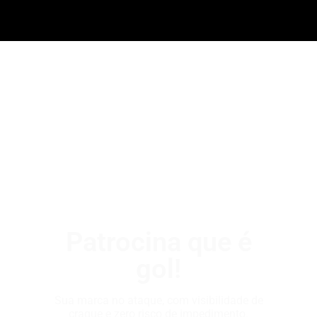
Patrocina que é
gol!
Sua marca no ataque, com visibilidade de
craque e zero risco de impedimento.