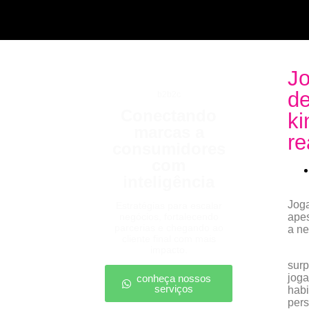
Jo
de
b2b2c
Conectando
ki
marcas a
re
consumidores
com
inteligência
Jog
Estratégias para escalar
negócios, fortalecendo
apes
parcerias e chegando ao
a ne
cliente final com mais
impacto.
surp
jog
conheça nossos
serviços
habi
per