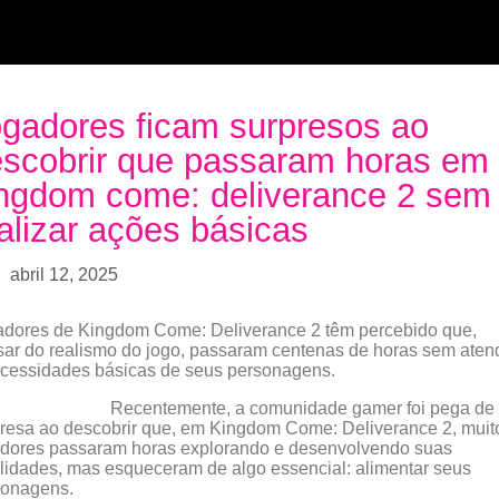
gadores ficam surpresos ao
scobrir que passaram horas em
ngdom come: deliverance 2 sem
alizar ações básicas
abril 12, 2025
adores de Kingdom Come: Deliverance 2 têm percebido que,
ar do realismo do jogo, passaram centenas de horas sem aten
cessidades básicas de seus personagens.
Recentemente, a comunidade gamer foi pega de
resa ao descobrir que, em Kingdom Come: Deliverance 2, muit
adores passaram horas explorando e desenvolvendo suas
lidades, mas esqueceram de algo essencial: alimentar seus
sonagens.