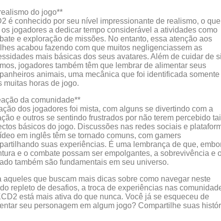
realismo do jogo**
 é conhecido por seu nível impressionante de realismo, o que
 os jogadores a dedicar tempo considerável a atividades como
ate e exploração de missões. No entanto, essa atenção aos
lhes acabou fazendo com que muitos negligenciassem as
ssidades mais básicas dos seus avatares. Além de cuidar de s
os, jogadores também têm que lembrar de alimentar seus
anheiros animais, uma mecânica que foi identificada somente
 muitas horas de jogo.
eação da comunidade**
ação dos jogadores foi mista, com alguns se divertindo com a
ação e outros se sentindo frustrados por não terem percebido ta
ctos básicos do jogo. Discussões nas redes sociais e platafor
ídeo em inglês têm se tornado comuns, com gamers
artilhando suas experiências. É uma lembrança de que, embo
tura e o combate possam ser empolgantes, a sobrevivência e 
dado também são fundamentais em seu universo.
a aqueles que buscam mais dicas sobre como navegar neste
o repleto de desafios, a troca de experiências nas comunidad
CD2 está mais ativa do que nunca. Você já se esqueceu de
entar seu personagem em algum jogo? Compartilhe suas histór