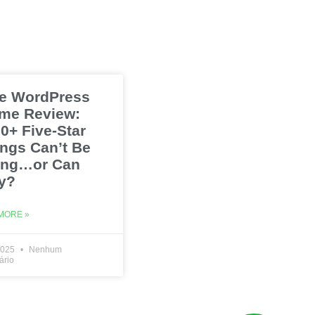
e WordPress
me Review:
0+ Five-Star
ings Can’t Be
ng…or Can
y?
MORE »
2025
Nenhum
ário