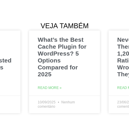
VEJA TAMBÉM
What’s the Best
Nev
Cache Plugin for
The
WordPress? 5
1,20
sted
Options
Rat
es
Compared for
Wro
2025
The
READ MORE »
READ 
10/09/2025
Nenhum
23/06/
comentário
coment