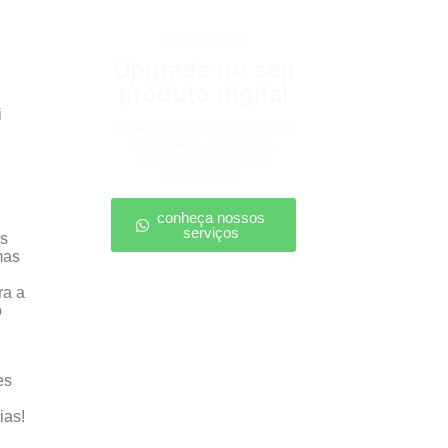
produtos digitais
Upgrade no seu
produto digital
i
Conte com nossa consultoria
para definir estratégias,
escalar seu produto e
vender mais.
conheça nossos
serviços
is
mas
ra a
o
es
ias!