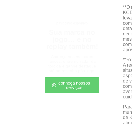
**O 
KCD2
leva
comb
patrocínio esportivo
deta
Sua marca no
nece
jogo… e no
mesm
comp
replay também!
após
Apareça nos melhores
**R
lances, entre no radar da
A re
torcida e ganhe destaque
situ
até na resenha pós-jogo.
aspe
de v
conheça nossos
comp
serviços
aven
cui
Par
mund
de K
alim