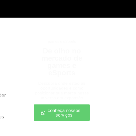
games e eSports
De olho no
mercado de
games e
eSports
Descubra onde estão as
oportunidades e como
posicionar sua marca nesse
der
universo em expansão.
conheça nossos
serviços
os