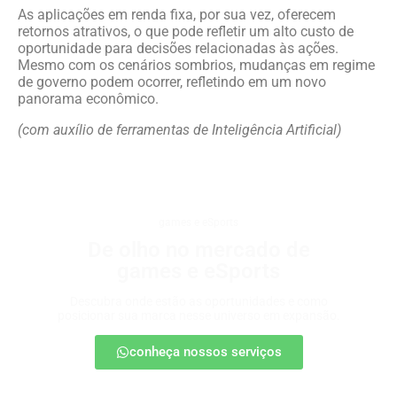
As aplicações em renda fixa, por sua vez, oferecem
retornos atrativos, o que pode refletir um alto custo de
oportunidade para decisões relacionadas às ações.
Mesmo com os cenários sombrios, mudanças em regime
de governo podem ocorrer, refletindo em um novo
panorama econômico.
(com auxílio de ferramentas de Inteligência Artificial)
games e eSports
De olho no mercado de
games e eSports
Descubra onde estão as oportunidades e como
posicionar sua marca nesse universo em expansão.
conheça nossos serviços