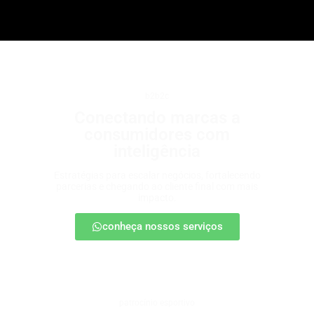
b2b2c
Conectando marcas a
consumidores com
inteligência
Estratégias para escalar negócios, fortalecendo
parcerias e chegando ao cliente final com mais
impacto.
conheça nossos serviços
patrocínio esportivo