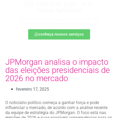
Sua marca no jogo… e no
replay também!
Apareça nos melhores lances, entre no radar da
torcida e ganhe destaque até na resenha pós-jogo.
conheça nossos serviços
JPMorgan analisa o impacto
das eleições presidenciais de
2026 no mercado
fevereiro 17, 2025
O noticiário político começa a ganhar força e pode
influenciar o mercado, de acordo com a análise recente
da equipe de estratégia do JPMorgan. O foco está nas
eleições de 2026 e suas possíveis consequências para os