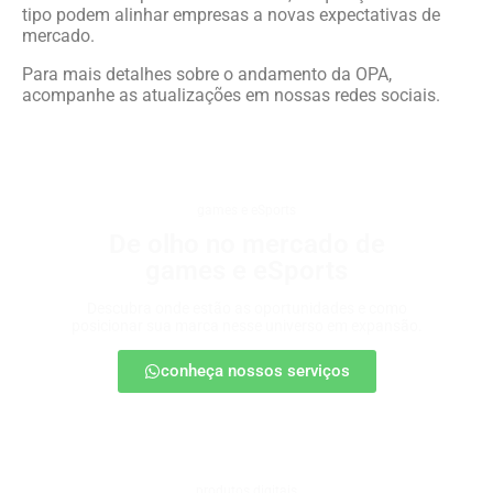
tipo podem alinhar empresas a novas expectativas de
mercado.
Para mais detalhes sobre o andamento da OPA,
acompanhe as atualizações em nossas redes sociais.
games e eSports
De olho no mercado de
games e eSports
Descubra onde estão as oportunidades e como
posicionar sua marca nesse universo em expansão.
conheça nossos serviços
produtos digitais