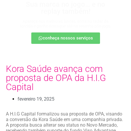
Sua marca no jogo… e no
replay também!
Apareça nos melhores lances, entre no radar da
torcida e ganhe destaque até na resenha pós-jogo.
conheça nossos serviços
Kora Saúde avança com
proposta de OPA da H.I.G
Capital
fevereiro 19, 2025
A H.I.G Capital formalizou sua proposta de OPA, visando
a conversão da Kora Saúde em uma companhia privada.
A proposta busca alterar seu status no Novo Mercado,
recebendo também suporte do fundo Viso Advantage.