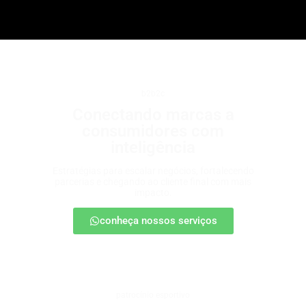
b2b2c
Conectando marcas a
consumidores com
inteligência
Estratégias para escalar negócios, fortalecendo
parcerias e chegando ao cliente final com mais
impacto.
conheça nossos serviços
patrocínio esportivo