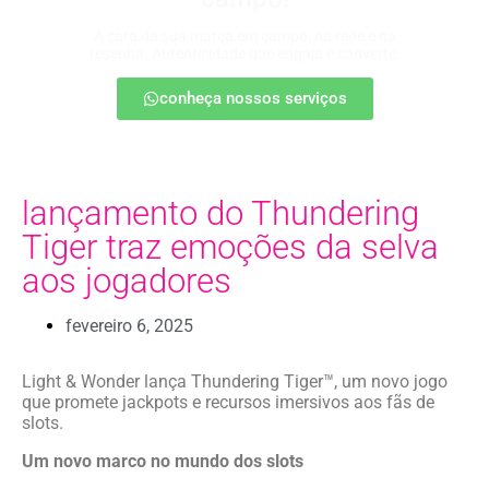
A cara da sua marca em campo, na rede e na
resenha. Autenticidade que engaja e converte.
conheça nossos serviços
lançamento do Thundering
Tiger traz emoções da selva
aos jogadores
fevereiro 6, 2025
Light & Wonder lança Thundering Tiger™, um novo jogo
que promete jackpots e recursos imersivos aos fãs de
slots.
Um novo marco no mundo dos slots