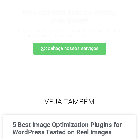
tipsters
Eles não têm bola de cristal,
mas quase!
Palpites afiados, análises certeiras e aquela ajudinha
marota pra sua audiência confiar… e apostar.
conheça nossos serviços
VEJA TAMBÉM
5 Best Image Optimization Plugins for
WordPress Tested on Real Images