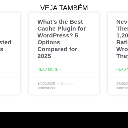
VEJA TAMBÉM
What’s the Best
Nev
Cache Plugin for
The
WordPress? 5
1,20
sted
Options
Rat
es
Compared for
Wro
2025
The
READ MORE »
READ 
10/09/2025
Nenhum
23/06/
comentário
coment