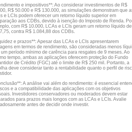
ndimento e impositivos**: Ao considerar investimentos de R$
00, R$ 50.000 e R$ 130.000, as simulações demonstram que a
 e LCIs podem oferecer um retorno líquido superior em
paração aos CDBs, devido à isenção do Imposto de Renda. Po
plo, com R$ 10.000, LCAs e LCIs geram um retorno líquido d
7,75, contra R$ 1.084,88 dos CDBs.
quidez e prazos**: Apesar das LCAs e LCIs apresentarem
agens em termos de rendimento, são consideradas menos líqui
um período mínimo de carência para resgates de 9 meses. Ao
mo tempo, ambas as aplicações oferecem proteção do Fundo
ntidor de Crédito (FGC) até o limite de R$ 250 mil. Portanto, a
lha deve considerar tanto a rentabilidade quanto o perfil de ris
stidor.
nclusão**: A análise vai além do rendimento: é essencial enten
iscos e a compatibilidade das aplicações com os objetivos
oais. Investidores conservadores ou moderados devem estar
arados para prazos mais longos com as LCAs e LCIs. Avalie
adosamente antes de decidir onde investir.