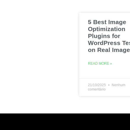
5 Best Image
Optimization
Plugins for
WordPress Te
on Real Imag
READ MORE »
21/10/2025
Nenhum
comentário