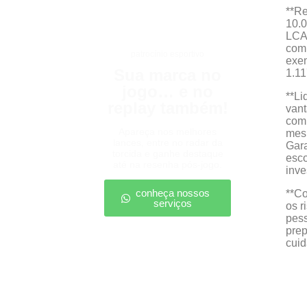
**Re
10.0
LCAs
com
patrocínio esportivo
exem
Sua marca no
1.11
jogo… e no
**Li
replay também!
vant
com 
Apareça nos melhores
mes
lances, entre no radar da
Gara
torcida e ganhe destaque
esco
até na resenha pós-jogo.
inve
conheça nossos
**Co
serviços
os r
pess
prep
cuid