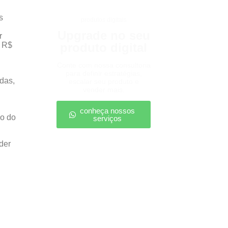
s
produtos digitais
Upgrade no seu
r
e R$
produto digital
Conte com nossa consultoria
para definir estratégias,
das,
escalar seu produto e
vender mais.
conheça nossos
co do
serviços
der