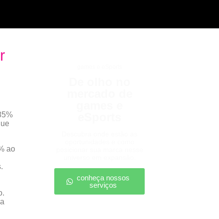
r
games e eSports
De olho no
mercado de
games e
 85%
eSports
que
Descubra onde estão as
oportunidades e como
% ao
posicionar sua marca nesse
universo em expansão.
.
conheça nossos
serviços
o.
 a