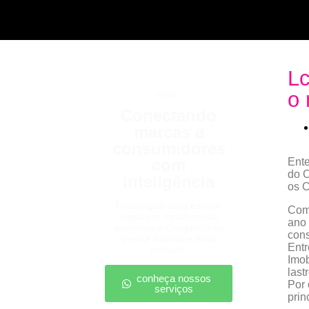
Lc
o 
b2b2c
Conectando
marcas a
consumidores
com
Ent
do C
inteligência
os C
Estratégias para escalar
Com
negócios, fortalecendo
ano 
parcerias e chegando ao
cons
cliente final com mais
Entr
impacto.
Imob
last
conheça nossos
Por 
serviços
prin