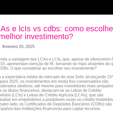
As e lcIs vs cdbs: como escolhe
melhor investimento?
fevereiro 20, 2025
enda a vantagem das LCAs e LCIs, que, apesar de oferecerem
DI, apresentam isenção de IR, tornando-se mais atraentes do 
DBs. O que considerar ao escolher seu investimento?
 a expectativa média do mercado de uma Selic alcançando 15
para 2025, os investimentos em renda fixa conservadora são
iderados atrativos, até mesmo para investidores mais arrojados
e os títulos financeiros, destacam-se as Letras de Crédito
iliário (LCIs) e Letras de Crédito Agrícola (LCAs), que são
readas em empréstimos a produtores rurais ou crédito imobiliári
outro lado, os Certificados de Depósitos Bancários (CDBs) são
cipalvia das instituições financeiras para captar recursos.