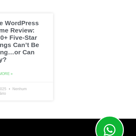
e WordPress
me Review:
0+ Five-Star
ings Can’t Be
ng…or Can
y?
MORE »
2025
Nenhum
ário