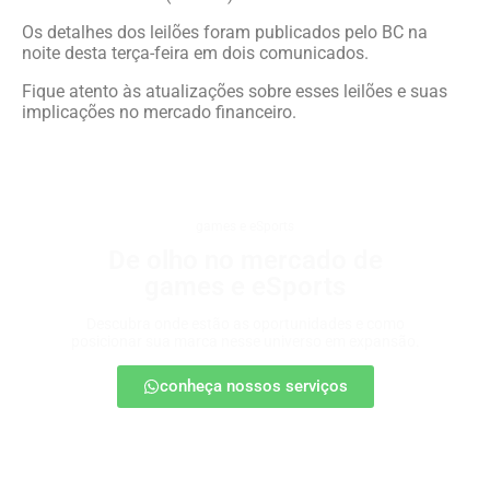
Os detalhes dos leilões foram publicados pelo BC na
noite desta terça-feira em dois comunicados.
Fique atento às atualizações sobre esses leilões e suas
implicações no mercado financeiro.
games e eSports
De olho no mercado de
games e eSports
Descubra onde estão as oportunidades e como
posicionar sua marca nesse universo em expansão.
conheça nossos serviços