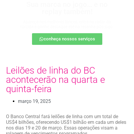
Sua marca no jogo… e no
replay também!
Apareça nos melhores lances, entre no radar da
torcida e ganhe destaque até na resenha pós-jogo.
conheça nossos serviços
Leilões de linha do BC
acontecerão na quarta e
quinta-feira
março 19, 2025
O Banco Central fará leilões de linha com um total de
US$4 bilhões, oferecendo US$1 bilhão em cada um deles
nos dias 19 e 20 de março. Essas operações visam a
rolagem de vencimentos programados.