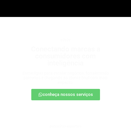
b2b2c
Conectando marcas a
consumidores com
inteligência
Estratégias para escalar negócios, fortalecendo
parcerias e chegando ao cliente final com mais
impacto.
conheça nossos serviços
patrocínio esportivo