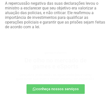
A repercussão negativa das suas declarações levou o
ministro a esclarecer que seu objetivo era valorizar a
atuação das polícias, e não criticar. Ele reafirmou a
importância de investimentos para qualificar as
operações policiais e garantir que as prisões sejam feitas
de acordo com a lei.
games e eSports
De olho no mercado de
games e eSports
Descubra onde estão as oportunidades e como
posicionar sua marca nesse universo em expansão.
conheça nossos serviços