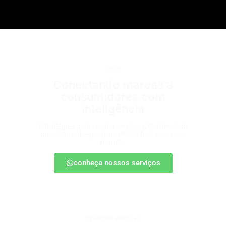
b2b2c
Conectando marcas a
consumidores com
inteligência
Estratégias para escalar negócios, fortalecendo
parcerias e chegando ao cliente final com mais
impacto.
conheça nossos serviços
patrocínio esportivo