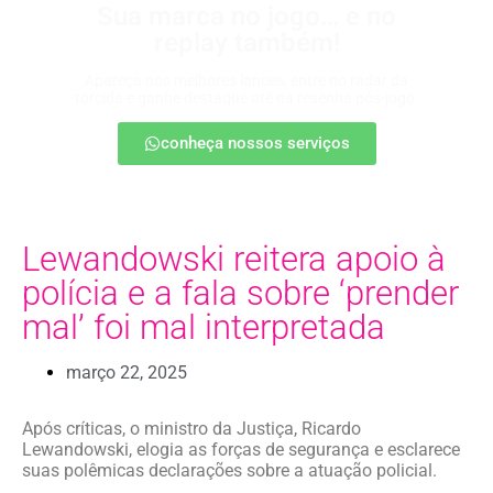
Sua marca no jogo… e no
replay também!
Apareça nos melhores lances, entre no radar da
torcida e ganhe destaque até na resenha pós-jogo.
conheça nossos serviços
Lewandowski reitera apoio à
polícia e a fala sobre ‘prender
mal’ foi mal interpretada
março 22, 2025
Após críticas, o ministro da Justiça, Ricardo
Lewandowski, elogia as forças de segurança e esclarece
suas polêmicas declarações sobre a atuação policial.