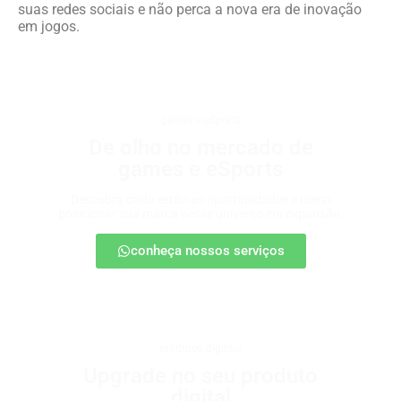
suas redes sociais e não perca a nova era de inovação
em jogos.
games e eSports
De olho no mercado de
games e eSports
Descubra onde estão as oportunidades e como
posicionar sua marca nesse universo em expansão.
conheça nossos serviços
produtos digitais
Upgrade no seu produto
digital