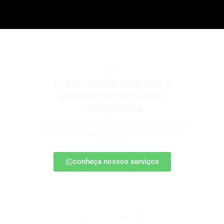
b2b2c
Conectando marcas a
consumidores com
inteligência
Estratégias para escalar negócios, fortalecendo
parcerias e chegando ao cliente final com mais
impacto.
conheça nossos serviços
patrocínio esportivo