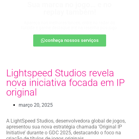
Sua marca no jogo… e no
replay também!
Apareça nos melhores lances, entre no radar da
torcida e ganhe destaque até na resenha pós-jogo.
conheça nossos serviços
Lightspeed Studios revela
nova iniciativa focada em IP
original
março 20, 2025
A LightSpeed Studios, desenvolvedora global de jogos,
apresentou sua nova estratégia chamada ‘Original IP
Initiative’ durante o GDC 2025, destacando o foco na
criação de títulos de jogos originais.